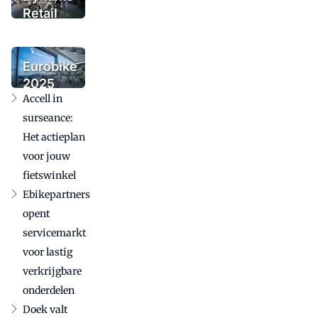
Retail
Group
voegt
urbanmerk
Eurobike
Tenways
2025
toe
Accell in
bevestigt
internationale
surseance:
betekenis in
Het actieplan
uitdagende
voor jouw
markt
fietswinkel
Ebikepartners
opent
servicemarkt
voor lastig
verkrijgbare
onderdelen
Doek valt