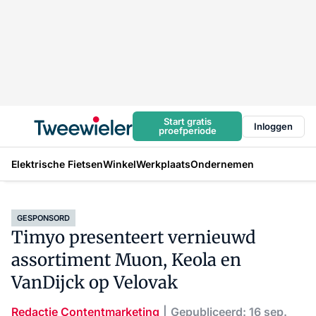
Start gratis
Inloggen
proefperiode
Elektrische Fietsen
Winkel
Werkplaats
Ondernemen
GESPONSORD
Timyo presenteert vernieuwd
assortiment Muon, Keola en
VanDijck op Velovak
Redactie Contentmarketing
Gepubliceerd: 16 sep.