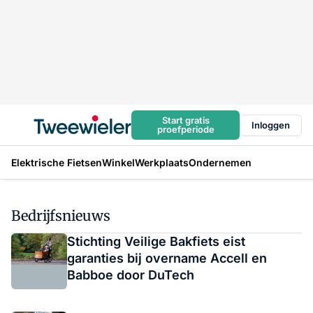
Start gratis
Inloggen
proefperiode
Elektrische Fietsen
Winkel
Werkplaats
Ondernemen
Bedrijfsnieuws
Stichting Veilige Bakfiets eist
garanties bij overname Accell en
Babboe door DuTech