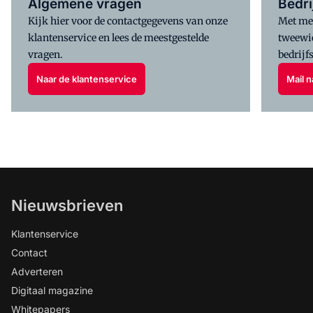
Algemene vragen
Bedr
Kijk hier voor de contactgegevens van onze
Met mee
klantenservice en lees de meestgestelde
tweewie
vragen.
bedrij
Naar de klantenservice
Mail n
Nieuwsbrieven
Klantenservice
Contact
Adverteren
Digitaal magazine
Whitepapers