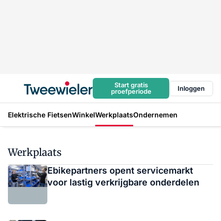
Start gratis
Inloggen
proefperiode
Elektrische Fietsen
Winkel
Werkplaats
Ondernemen
Werkplaats
Ebikepartners opent servicemarkt
voor lastig verkrijgbare onderdelen