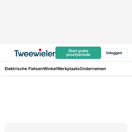
Start gratis
Inloggen
proefperiode
Elektrische Fietsen
Winkel
Werkplaats
Ondernemen