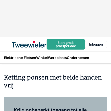
Start gratis
Inloggen
proefperiode
Elektrische Fietsen
Winkel
Werkplaats
Ondernemen
Ketting ponsen met beide handen
vrij
Log in
om dit artikel te lezen.
Krijg onbeperkt toegang tot alle