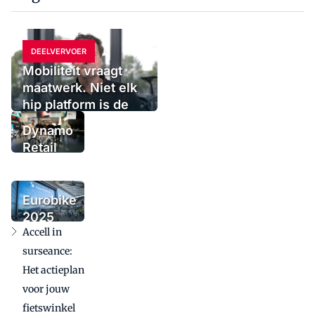
DEELVERVOER
Mobiliteit vraagt
maatwerk. Niet elk
hip platform is de
oplossing
Dynamo
Retail
Group
voegt
urbanmerk
Eurobike
Tenways
2025
toe
Accell in
bevestigt
internationale
surseance:
betekenis in
Het actieplan
uitdagende
voor jouw
markt
fietswinkel