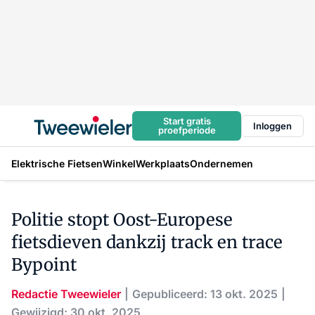
Start gratis
Inloggen
proefperiode
Elektrische Fietsen
Winkel
Werkplaats
Ondernemen
Politie stopt Oost-Europese
fietsdieven dankzij track en trace
Bypoint
Redactie Tweewieler
Gepubliceerd: 13 okt. 2025
Gewijzigd: 30 okt. 2025