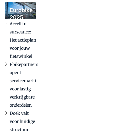
voegt
urbanmerk
Eurobike
Tenways
2025
toe
Accell in
bevestigt
internationale
surseance:
betekenis in
Het actieplan
uitdagende
voor jouw
markt
fietswinkel
Ebikepartners
opent
servicemarkt
voor lastig
verkrijgbare
onderdelen
Doek valt
voor huidige
structuur