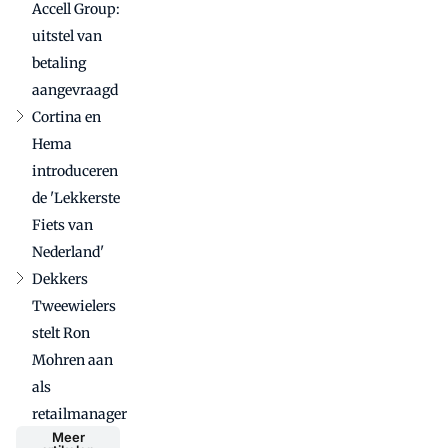
Accell Group:
uitstel van
betaling
aangevraagd
Cortina en
Hema
introduceren
de 'Lekkerste
Fiets van
Nederland'
Dekkers
Tweewielers
stelt Ron
Mohren aan
als
retailmanager
Meer