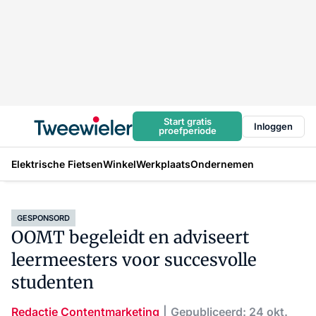
Start gratis
Inloggen
proefperiode
Elektrische Fietsen
Winkel
Werkplaats
Ondernemen
GESPONSORD
OOMT begeleidt en adviseert
leermeesters voor succesvolle
studenten
Redactie Contentmarketing
Gepubliceerd: 24 okt.