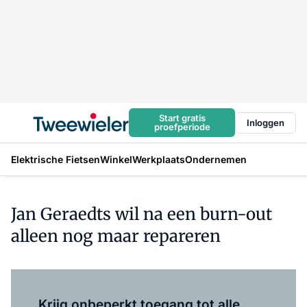
Start gratis
Inloggen
proefperiode
Elektrische Fietsen
Winkel
Werkplaats
Ondernemen
Jan Geraedts wil na een burn-out
alleen nog maar repareren
Log in
om dit artikel te lezen.
Krijg onbeperkt toegang tot alle