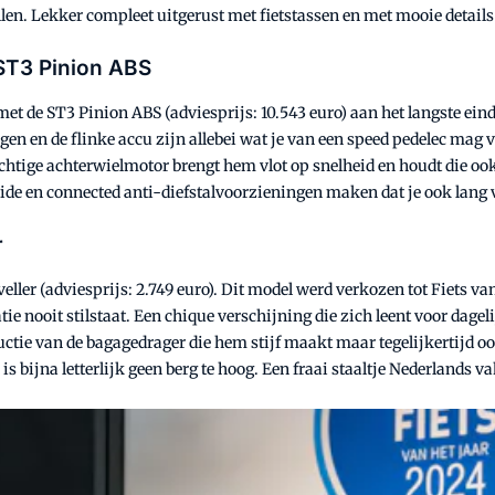
len. Lekker compleet uitgerust met fietstassen en met mooie details 
 ST3 Pinion ABS
met de ST3 Pinion ABS (adviesprijs: 10.543 euro) aan het langste eind
gen en de flinke accu zijn allebei wat je van een speed pedelec ma
rachtige achterwielmotor brengt hem vlot op snelheid en houdt die ook
de en connected anti-diefstalvoorzieningen maken dat je ook lang va
r
er (adviesprijs: 2.749 euro). Dit model werd verkozen tot Fiets van
vatie nooit stilstaat. Een chique verschijning die zich leent voor dag
uctie van de bagagedrager die hem stijf maakt maar tegelijkertijd ook
is bijna letterlijk geen berg te hoog. Een fraai staaltje Nederlands