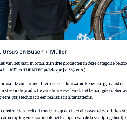
e, Ursus en Busch + Müller
es van het Jaar. In totaal zijn drie producten in deze categorie bek
usch + Müller TURNTEC (adviesprijs: 349 euro).
, omdat de consument hiermee een duurzame keuze krijgt naast de 
uikt voor de productie van de nieuwe band. Het benodigde rubber wor
ens prijstechnisch een realistisch alternatief is.
nstructie speelt dit model in op de eisen die zwaardere e-bikes stel
 de demping voorkomt ook het loslopen van de bevestigingsboutje