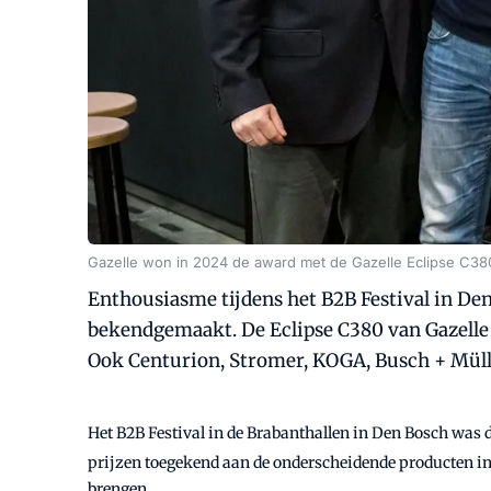
Gazelle won in 2024 de award met de Gazelle Eclipse C38
Enthousiasme tijdens het B2B Festival in De
bekendgemaakt. De Eclipse C380 van Gazelle k
Ook Centurion, Stromer, KOGA, Busch + Müll
Het B2B Festival in de Brabanthallen in Den Bosch was d
prijzen toegekend aan de onderscheidende producten i
brengen.