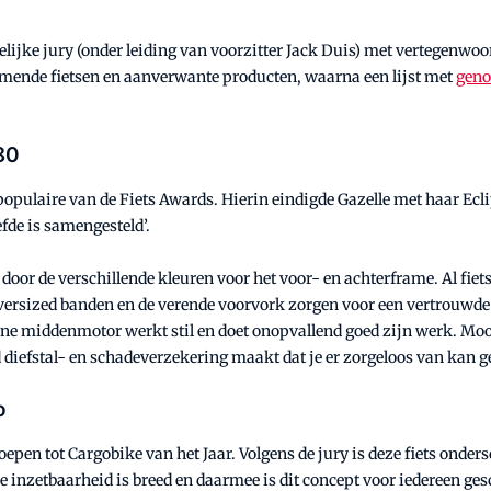
jke jury (onder leiding van voorzitter Jack Duis) met vertegenwoo
nemende fietsen en aanverwante producten, waarna een lijst met
geno
80
populaire van de Fiets Awards. Hierin eindigde Gazelle met haar Ecli
fde is samengesteld’.
kt door de verschillende kleuren voor het voor- en achterframe. Al fiet
oversized banden en de verende voorvork zorgen voor een vertrouwde 
e middenmotor werkt stil en doet onopvallend goed zijn werk. Mooi 
iefstal- en schadeverzekering maakt dat je er zorgeloos van kan ge
o
oepen tot Cargobike van het Jaar. Volgens de jury is deze fiets onder
 inzetbaarheid is breed en daarmee is dit concept voor iedereen ge