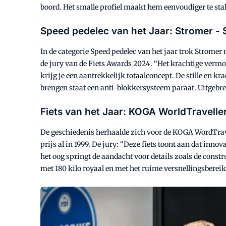
boord. Het smalle profiel maakt hem eenvoudiger te stal
Speed pedelec van het Jaar: Stromer -
In de categorie Speed pedelec van het jaar trok Stromer 
de jury van de Fiets Awards 2024. “Het krachtige vermo
krijg je een aantrekkelijk totaalconcept. De stille en k
brengen staat een anti-blokkersysteem paraat. Uitgebrei
Fiets van het Jaar: KOGA WorldTravelle
De geschiedenis herhaalde zich voor de KOGA WordTravell
prijs al in 1999. De jury: “Deze fiets toont aan dat inno
het oog springt de aandacht voor details zoals de constr
met 180 kilo royaal en met het ruime versnellingsbereik 