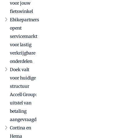
uitdagende
voor jouw
markt
fietswinkel
Ebikepartners
opent
servicemarkt
voor lastig
verkrijgbare
onderdelen
Doek valt
voor huidige
structuur
Accell Group:
uitstel van
betaling
aangevraagd
Cortina en
Hema