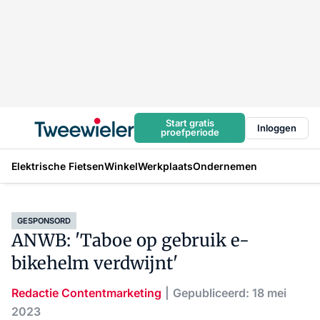
Start gratis
Inloggen
proefperiode
Elektrische Fietsen
Winkel
Werkplaats
Ondernemen
GESPONSORD
ANWB: 'Taboe op gebruik e-
bikehelm verdwijnt'
Redactie Contentmarketing
Gepubliceerd: 18 mei
2023