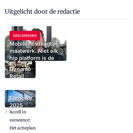
Uitgelicht door de redactie
DEELVERVOER
Mobiliteit vraagt
maatwerk. Niet elk
hip platform is de
oplossing
Dynamo
Retail
Group
voegt
urbanmerk
Eurobike
Tenways
2025
toe
Accell in
bevestigt
internationale
surseance:
betekenis in
Het actieplan