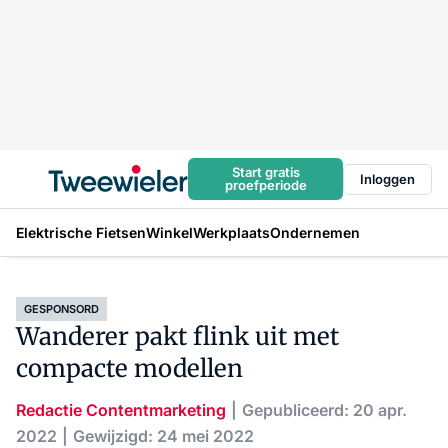
Start gratis
Inloggen
proefperiode
Elektrische Fietsen
Winkel
Werkplaats
Ondernemen
GESPONSORD
Wanderer pakt flink uit met
compacte modellen
Redactie Contentmarketing
Gepubliceerd: 20 apr.
2022
Gewijzigd: 24 mei 2022