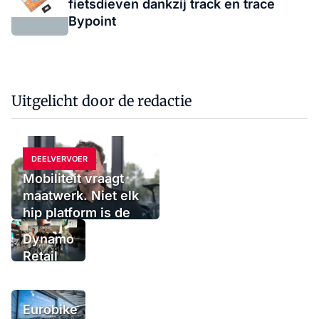
fietsdieven dankzij track en trace
Bypoint
Uitgelicht door de redactie
DEELVERVOER
Mobiliteit vraagt
maatwerk. Niet elk
hip platform is de
oplossing
Dynamo
Retail
Group
voegt
urbanmerk
Eurobike