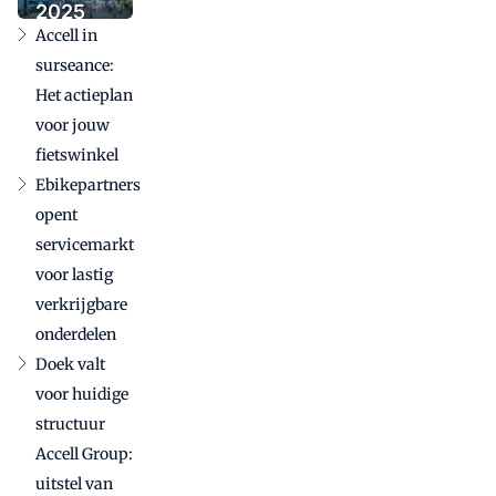
Tenways
2025
toe
Accell in
bevestigt
internationale
surseance:
betekenis in
Het actieplan
uitdagende
voor jouw
markt
fietswinkel
Ebikepartners
opent
servicemarkt
voor lastig
verkrijgbare
onderdelen
Doek valt
voor huidige
structuur
Accell Group:
uitstel van