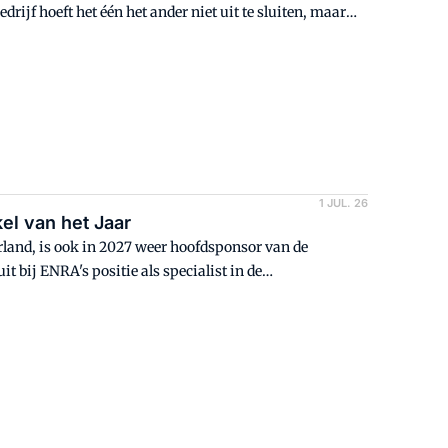
rijf hoeft het één het ander niet uit te sluiten, maar
 het bedrijf een brug slaan tussen verschillende
1 JUL. 26
l van het Jaar
land, is ook in 2027 weer hoofdsponsor van de
 bij ENRA's positie als specialist in de