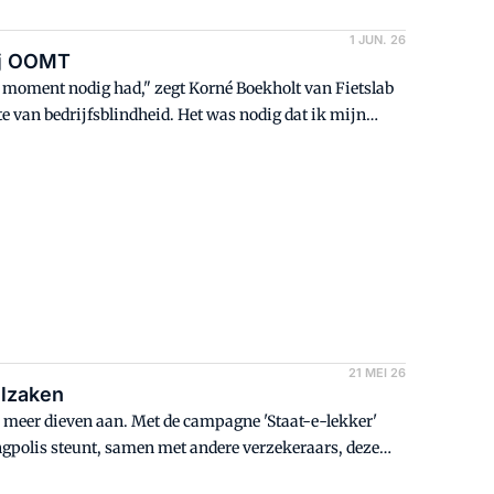
1 JUN. 26
ij OOMT
 moment nodig had," zegt Korné Boekholt van Fietslab
 van bedrijfsblindheid. Het was nodig dat ik mijn
p aangeboden en die mogelijkheid heb ik aangegrepen.
21 MEI 26
elzaken
eds meer dieven aan. Met de campagne 'Staat-e-lekker'
gpolis steunt, samen met andere verzekeraars, deze