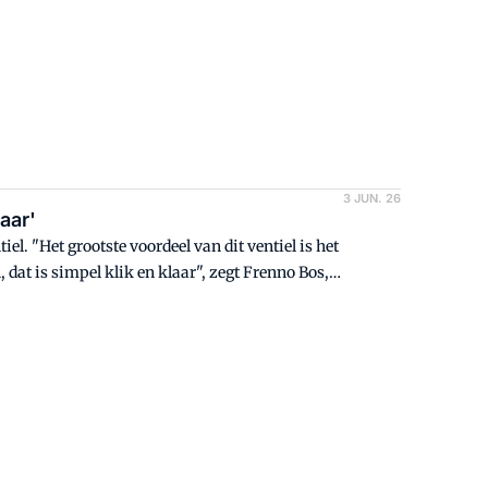
3 JUN. 26
aar'
el. "Het grootste voordeel van dit ventiel is het
at is simpel klik en klaar", zegt Frenno Bos,
 iedere dag tientallen banden worden opgepompt,
are tijd."