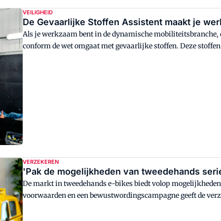
VEILIGHEID
De Gevaarlijke Stoffen Assistent maakt je wer
Als je werkzaam bent in de dynamische mobiliteitsbranche, dan
conform de wet omgaat met gevaarlijke stoffen. Deze stoffe
giftig, irriterend, brandgevaarlijk, kankerverwekkend of sch
zich onvoldoende bewust van deze gevaren. Én niet iedereen w
stoffen een wettelijke verplichting is vanuit de Arbowet. 
uitgebreide handleiding 
VERZEKEREN
'Pak de mogelijkheden van tweedehands seri
De markt in tweedehands e-bikes biedt volop mogelijkheden
voorwaarden en een bewustwordingscampagne geeft de verze
tweedehands modellen een duw in de rug.