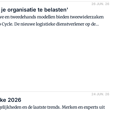
26 JUN. 26
je organisatie te belasten'
we en tweedehands modellen bieden tweewielerzaken
 Cycle. De nieuwe logistieke dienstverlener op de
daadwerkelijk op de plaats van bestemming komen.
24 JUN. 26
ike 2026
lijkheden en de laatste trends. Merken en experts uit