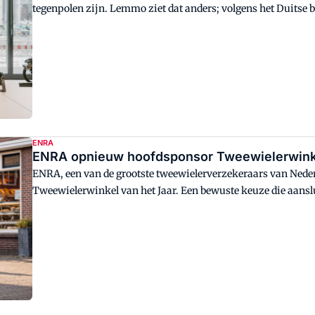
tegenpolen zijn. Lemmo ziet dat anders; volgens het Duitse bed
kunnen ze elkaar juist aanvullen. Met nieuwe oplossingen wil
manieren van mobiliteit.
ENRA
ENRA opnieuw hoofdsponsor Tweewielerwinke
ENRA, een van de grootste tweewielerverzekeraars van Neder
Tweewielerwinkel van het Jaar. Een bewuste keuze die aansluit
tweewielerbranche.