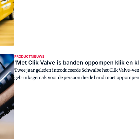
PRODUCTNIEUWS
'Met Clik Valve is banden oppompen klik en kl
Twee jaar geleden introduceerde Schwalbe het Clik Valve-venti
gebruiksgemak voor de persoon die de band moet oppompen, d
regiomanager Noordoost Nederland. "In de werkplaats, waar
maakt het ventiel het werk gemakkelijker en scheelt dit kostb