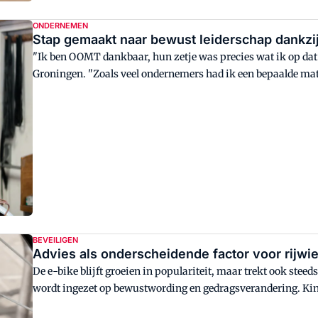
ONDERNEMEN
Stap gemaakt naar bewust leiderschap dankz
"Ik ben OOMT dankbaar, hun zetje was precies wat ik op dat
Groningen. "Zoals veel ondernemers had ik een bepaalde mate
eigen blinde vlekken op ging zoeken. Daarvoor kreeg ik hul
Het traject was heel leerzaam, soms confronterend zelfs."
BEVEILIGEN
Advies als onderscheidende factor voor rijwi
De e-bike blijft groeien in populariteit, maar trekt ook ste
wordt ingezet op bewustwording en gedragsverandering. Kin
campagne.