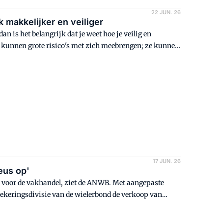
22 JUN. 26
k makkelijker en veiliger
 is het belangrijk dat je weet hoe je veilig en
n kunnen grote risico's met zich meebrengen; ze kunnen
adelijk voor de voortplanting zijn. Veel mensen zijn
eet dat het registreren van de gebruikte gevaarlijke
Daarom heeft OOMT een webinar voor je opgenomen, een
voor het identificeren, registreren en veilig beheren van gevaarlijke stoffen. Kijk je mee?
17 JUN. 26
eus op'
 voor de vakhandel, ziet de ANWB. Met aangepaste
keringsdivisie van de wielerbond de verkoop van