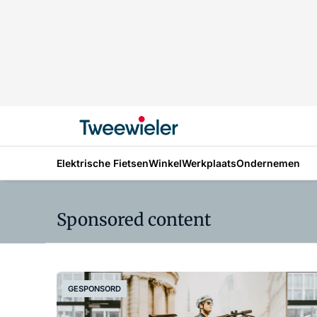
Elektrische Fietsen
Winkel
Werkplaats
Ondernemen
Sponsored content
GESPONSORD