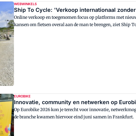
WEBWINKELS
Ship To Cycle: 'Verkoop internationaal zonder 
Online verkoop en toegenomen focus op platforms met nieu
kansen om fietsen overal aan de man te brengen, ziet Ship To
fietsmarkt zorgt er met haar service voor dat tweewielers 
EUROBIKE
Innovatie, community en netwerken op Eurob
Op Eurobike 2026 kon je terecht voor innovatie, netwerkmoge
de branche kwamen hiervoor eind juni samen in Frankfurt.