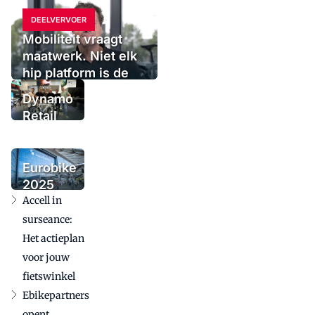
DEELVERVOER
Mobiliteit vraagt
maatwerk. Niet elk
hip platform is de
oplossing
Dynamo
Retail
Group
voegt
urbanmerk
Eurobike
Tenways
2025
toe
Accell in
bevestigt
internationale
surseance:
betekenis in
Het actieplan
uitdagende
voor jouw
markt
fietswinkel
Ebikepartners
opent