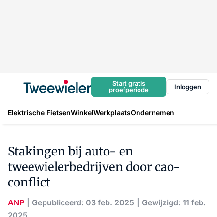
Start gratis
Inloggen
proefperiode
Elektrische Fietsen
Winkel
Werkplaats
Ondernemen
Stakingen bij auto- en
tweewielerbedrijven door cao-
conflict
ANP
Gepubliceerd: 03 feb. 2025
Gewijzigd: 11 feb.
2025