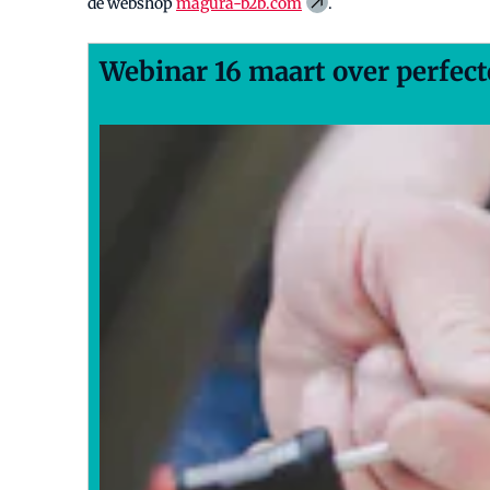
de webshop
magura-b2b.com
.
Webinar 16 maart over perfec