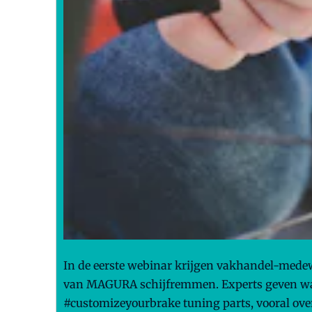
In de eerste webinar krijgen vakhandel-mede
van MAGURA schijfremmen. Experts geven waa
#customizeyourbrake tuning parts, vooral ove