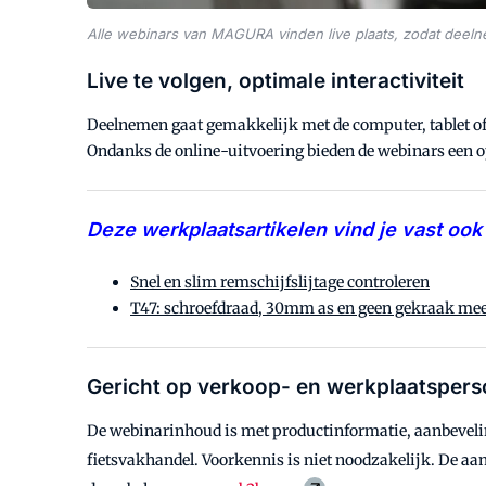
Alle webinars van MAGURA vinden live plaats, zodat deel
Live te volgen, optimale interactiviteit
Deelnemen gaat gemakkelijk met de computer, tablet of 
Ondanks de online-uitvoering bieden de webinars een o
Deze werkplaatsartikelen vind je vast ook 
Snel en slim remschijfslijtage controleren
T47: schroefdraad, 30mm as en geen gekraak me
Gericht op verkoop- en werkplaatspers
De webinarinhoud is met productinformatie, aanbeveli
fietsvakhandel. Voorkennis is niet noodzakelijk. De aa