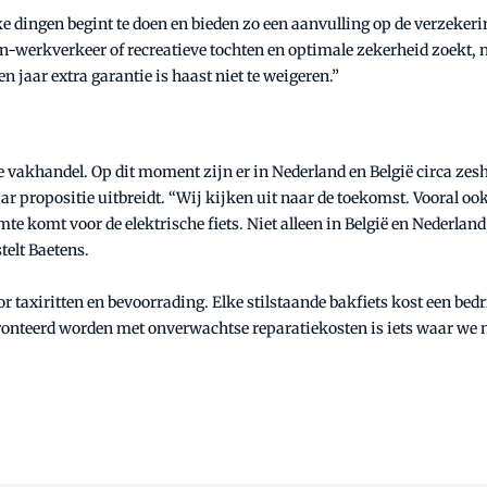
ke dingen begint te doen en bieden zo een aanvulling op de verzekeri
on-werkverkeer of recreatieve tochten en optimale zekerheid zoekt,
n jaar extra garantie is haast niet te weigeren.”
e vakhandel. Op dit moment zijn er in Nederland en België circa zes
ar propositie uitbreidt. “Wij kijken uit naar de toekomst. Vooral ook
e komt voor de elektrische fiets. Niet alleen in België en Nederlan
telt Baetens.
 taxiritten en bevoorrading. Elke stilstaande bakfiets kost een bedri
fronteerd worden met onverwachtse reparatiekosten is iets waar we 