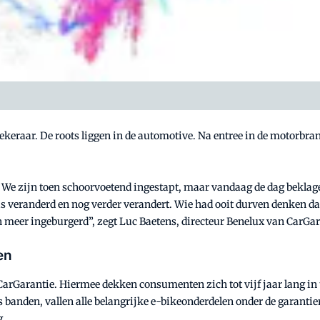
keraar. De roots liggen in de automotive. Na entree in de motorbranc
We zijn toen schoorvoetend ingestapt, maar vandaag de dag beklage
is veranderd en nog verder verandert. Wie had ooit durven denken da
 meer ingeburgerd”, zegt Luc Baetens, directeur Benelux van CarGar
en
y CarGarantie. Hiermee dekken consumenten zich tot vijf jaar lang i
s banden, vallen alle belangrijke e-bikeonderdelen onder de garantie
g.