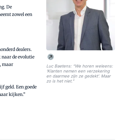
ng. De
 neemt zowel een
honderd dealers.
 naar de evolutie
d, maar
Luc Baetens: “We horen weleens:
‘Klanten nemen een verzekering
en daarmee zijn ze gedekt’. Maar
zo is het niet.”
jf geld. Een goede
naar kijken.”