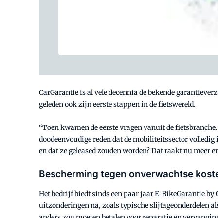
CarGarantie is al vele decennia de bekende garantieverze
geleden ook zijn eerste stappen in de fietswereld.
“Toen kwamen de eerste vragen vanuit de fietsbranche. 
doodeenvoudige reden dat de mobiliteitssector volledig 
en dat ze geleased zouden worden? Dat raakt nu meer en
Bescherming tegen onverwachtse kost
Het bedrijf biedt sinds een paar jaar E-BikeGarantie b
uitzonderingen na, zoals typische slijtageonderdelen al
anders zou moeten betalen voor reparatie en vervangin