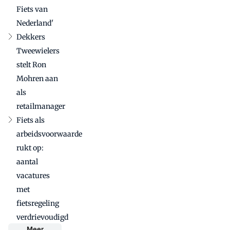
Fiets van
Nederland'
Dekkers
Tweewielers
stelt Ron
Mohren aan
als
retailmanager
Fiets als
arbeidsvoorwaarde
rukt op:
aantal
vacatures
met
fietsregeling
verdrievoudigd
Meer