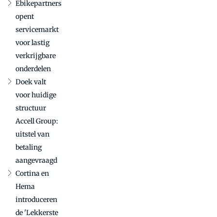
toe
Ebikepartners
bevestigt
internationale
opent
betekenis in
servicemarkt
uitdagende
voor lastig
markt
verkrijgbare
onderdelen
Doek valt
voor huidige
structuur
Accell Group:
uitstel van
betaling
aangevraagd
Cortina en
Hema
introduceren
de 'Lekkerste