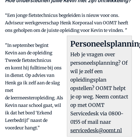
Hoe ondersteunen jullie Kevin met zijn ontwikkeling?
“Een jonge fietstechnicus begeleiden is nieuw voor ons.
Adviseur werkgeverschap Henk Korporaal van OOMT heeft
ons geholpen om de juiste opleiding voor Kevin te vinden. "
Personeelsplannin
"In september begint
Kevin aan de opleiding
Heb je vragen over
Tweede fietstechnicus
personeelsplanning? Of
en komt hij fulltime bij ons
wil je zelf een
in dienst. Op advies van
opleidingsplan
Henk ga ik zelf aan de slag
opstellen? OOMT helpt
met
je op weg. Neem contact
de leermeesteropleiding. Als
op met OOMT
Kevin naar school gaat, wil
ik dat het bord ‘Erkend
Servicedesk via 0800-
Leerbedrijf’ naast de
0155 of mail naar
voordeur hangt.”
servicedesk@oomt.nl