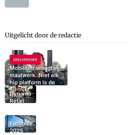
Uitgelicht door de redactie
DEELVERVOER
Mobiliteit vraagt
maatwerk. Niet elk
hip platform is de
oplossing
Dynamo
Retail
Group
voegt
urbanmerk
Eurobike
Tenways
2025