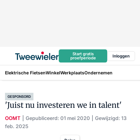
Start gratis
Inloggen
proefperiode
Elektrische Fietsen
Winkel
Werkplaats
Ondernemen
GESPONSORD
'Juist nu investeren we in talent'
OOMT
Gepubliceerd: 01 mei 2020
Gewijzigd: 13
feb. 2025