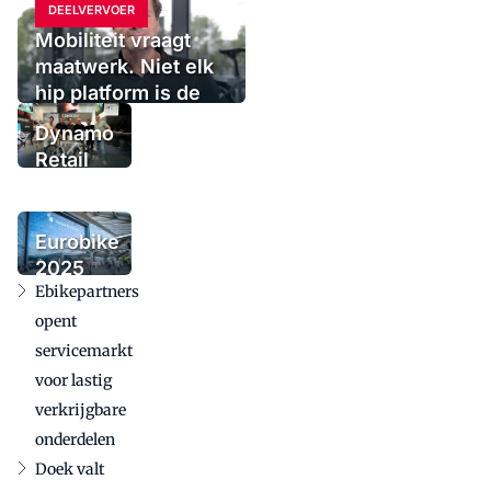
DEELVERVOER
Mobiliteit vraagt
maatwerk. Niet elk
hip platform is de
oplossing
Dynamo
Retail
Group
voegt
urbanmerk
Eurobike
Tenways
2025
toe
Ebikepartners
bevestigt
internationale
opent
betekenis in
servicemarkt
uitdagende
voor lastig
markt
verkrijgbare
onderdelen
Doek valt