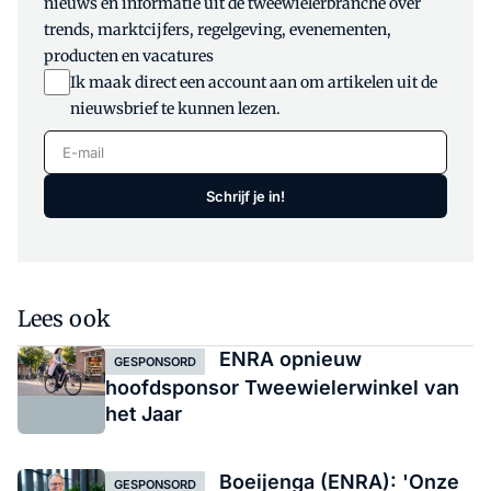
nieuws en informatie uit de tweewielerbranche over
trends, marktcijfers, regelgeving, evenementen,
producten en vacatures
Ik maak direct een account aan om artikelen uit de
nieuwsbrief te kunnen lezen.
E-mail
Schrijf je in!
Lees ook
ENRA opnieuw
GESPONSORD
hoofdsponsor Tweewielerwinkel van
het Jaar
Boeijenga (ENRA): 'Onze
GESPONSORD