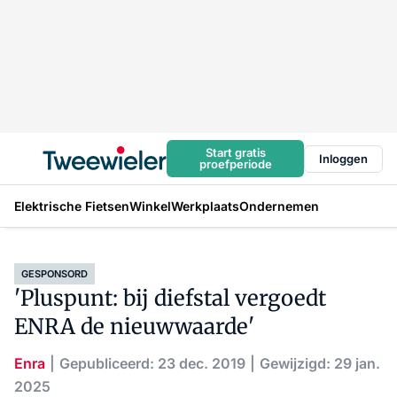
Start gratis
Inloggen
proefperiode
Elektrische Fietsen
Winkel
Werkplaats
Ondernemen
GESPONSORD
'Pluspunt: bij diefstal vergoedt
ENRA de nieuwwaarde'
Enra
Gepubliceerd: 23 dec. 2019
Gewijzigd: 29 jan.
2025