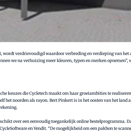
, wordt verdrievoudigd waardoor verbreding en verdieping van het 
nnen we na verhuizing meer kleuren, typen en merken opnemen”, vert
ische keuzes die Cycletech maakt om haar groeiambities te realisere
lf het noorden als rayon. Bert Pinkert is in het oosten van het land
rekening.
beschikt over een eenvoudig toegankelijk online bestelprogramma. Da
ycleSoftware en Vendit. “De mogelijkheid om een pakbon te scannen 