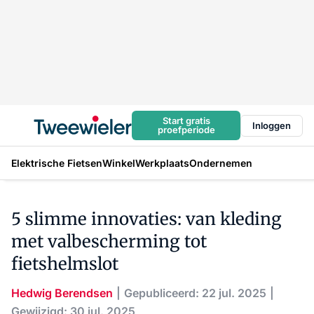
Start gratis
Inloggen
proefperiode
Elektrische Fietsen
Winkel
Werkplaats
Ondernemen
5 slimme innovaties: van kleding
met valbescherming tot
fietshelmslot
Hedwig Berendsen
Gepubliceerd: 22 jul. 2025
Gewijzigd: 30 jul. 2025