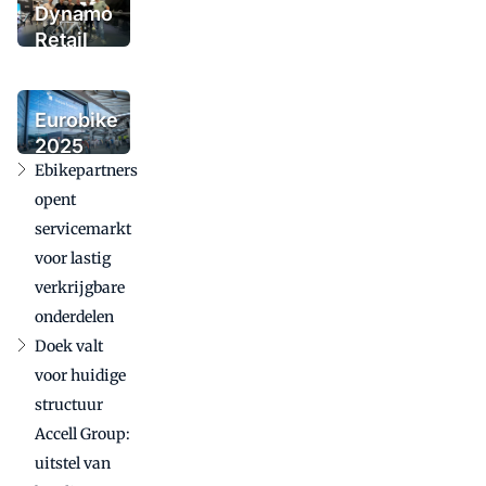
Dynamo
Retail
Group
voegt
urbanmerk
Eurobike
Tenways
2025
toe
Ebikepartners
bevestigt
internationale
opent
betekenis in
servicemarkt
uitdagende
voor lastig
markt
verkrijgbare
onderdelen
Doek valt
voor huidige
structuur
Accell Group:
uitstel van