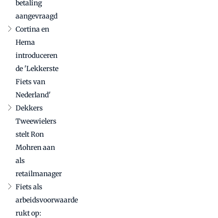
betaling
aangevraagd
Cortina en
Hema
introduceren
de 'Lekkerste
Fiets van
Nederland'
Dekkers
Tweewielers
stelt Ron
Mohren aan
als
retailmanager
Fiets als
arbeidsvoorwaarde
rukt op: