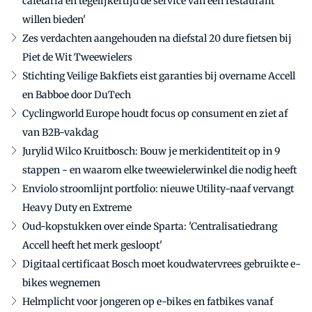
cafetaria en tegelijkertijd de service van een restaurant
willen bieden'
Zes verdachten aangehouden na diefstal 20 dure fietsen bij
Piet de Wit Tweewielers
Stichting Veilige Bakfiets eist garanties bij overname Accell
en Babboe door DuTech
Cyclingworld Europe houdt focus op consument en ziet af
van B2B-vakdag
Jurylid Wilco Kruitbosch: Bouw je merkidentiteit op in 9
stappen - en waarom elke tweewielerwinkel die nodig heeft
Enviolo stroomlijnt portfolio: nieuwe Utility-naaf vervangt
Heavy Duty en Extreme
Oud-kopstukken over einde Sparta: 'Centralisatiedrang
Accell heeft het merk gesloopt'
Digitaal certificaat Bosch moet koudwatervrees gebruikte e-
bikes wegnemen
Helmplicht voor jongeren op e-bikes en fatbikes vanaf