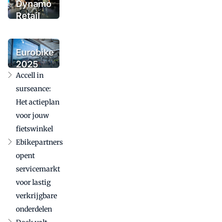
Dynamo
Retail
Group
voegt
urbanmerk
Eurobike
Tenways
2025
toe
Accell in
bevestigt
internationale
surseance:
betekenis in
Het actieplan
uitdagende
voor jouw
markt
fietswinkel
Ebikepartners
opent
servicemarkt
voor lastig
verkrijgbare
onderdelen