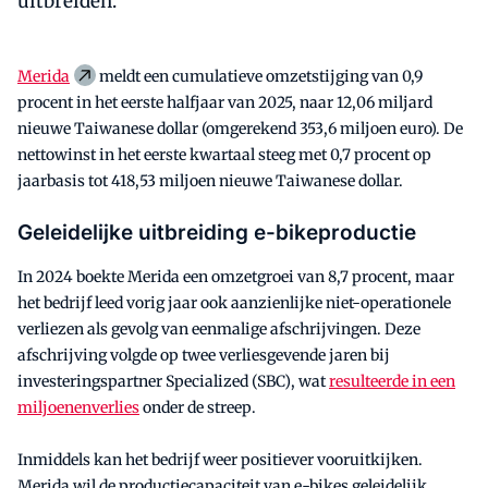
uitbreiden.
Merida
meldt een cumulatieve omzetstijging van 0,9
procent in het eerste halfjaar van 2025, naar 12,06 miljard
nieuwe Taiwanese dollar (omgerekend 353,6 miljoen euro). De
nettowinst in het eerste kwartaal steeg met 0,7 procent op
jaarbasis tot 418,53 miljoen nieuwe Taiwanese dollar.
Geleidelijke uitbreiding e-bikeproductie
In 2024 boekte Merida een omzetgroei van 8,7 procent, maar
het bedrijf leed vorig jaar ook aanzienlijke niet-operationele
verliezen als gevolg van eenmalige afschrijvingen. Deze
afschrijving volgde op twee verliesgevende jaren bij
investeringspartner Specialized (SBC), wat
resulteerde in een
miljoenenverlies
onder de streep.
Inmiddels kan het bedrijf weer positiever vooruitkijken.
Merida wil de productiecapaciteit van e-bikes geleidelijk