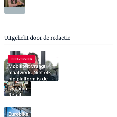
Uitgelicht door de redactie
DEELVERVOER
Mobiliteit vraagt
maatwerk. Niet elk
hip platform is de
oplossing
Dynamo
Retail
Group
voegt
urbanmerk
Eurobike