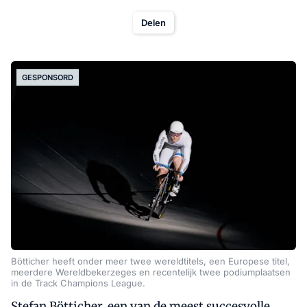
Delen
GESPONSORD
Bötticher heeft onder meer twee wereldtitels, een Europese titel,
meerdere Wereldbekerzeges en recentelijk twee podiumplaatsen
in de Track Champions League.
Stefan Bötticher, een van de meest succesvolle