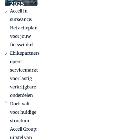
Tenways
2025
toe
Accell in
bevestigt
internationale
surseance:
betekenis in
Het actieplan
uitdagende
voor jouw
markt
fietswinkel
Ebikepartners
opent
servicemarkt
voor lastig
verkrijgbare
onderdelen
Doek valt
voor huidige
structuur
Accell Group:
uitstel van