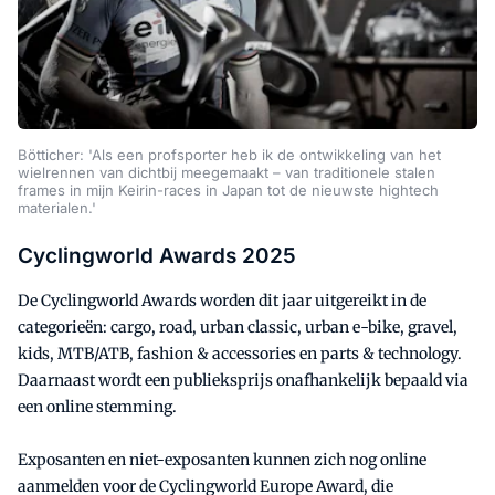
Bötticher: 'Als een profsporter heb ik de ontwikkeling van het
wielrennen van dichtbij meegemaakt – van traditionele stalen
frames in mijn Keirin-races in Japan tot de nieuwste hightech
materialen.'
Cyclingworld Awards 2025
De Cyclingworld Awards worden dit jaar uitgereikt in de
categorieën: cargo, road, urban classic, urban e-bike, gravel,
kids, MTB/ATB, fashion & accessories en parts & technology.
Daarnaast wordt een publieksprijs onafhankelijk bepaald via
een online stemming.
Exposanten en niet-exposanten kunnen zich nog online
aanmelden voor de Cyclingworld Europe Award, die