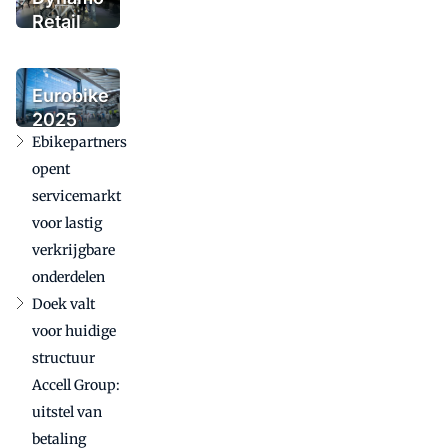
Retail
Group
voegt
urbanmerk
Eurobike
Tenways
2025
toe
Ebikepartners
bevestigt
internationale
opent
betekenis in
servicemarkt
uitdagende
voor lastig
markt
verkrijgbare
onderdelen
Doek valt
voor huidige
structuur
Accell Group:
uitstel van
betaling