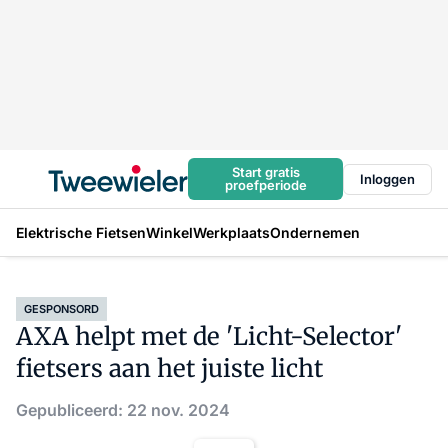
Start gratis
Inloggen
proefperiode
Elektrische Fietsen
Winkel
Werkplaats
Ondernemen
GESPONSORD
AXA helpt met de 'Licht-Selector'
fietsers aan het juiste licht
Gepubliceerd: 22 nov. 2024