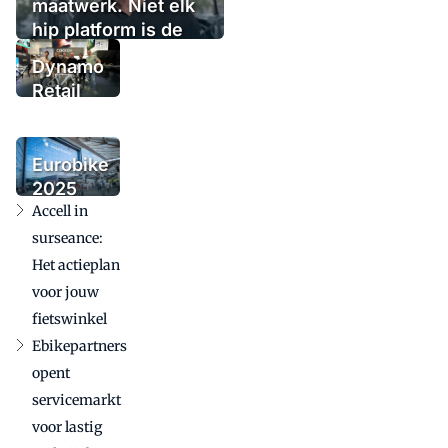
maatwerk. Niet elk
hip platform is de
oplossing
Dynamo
Retail
Group
voegt
urbanmerk
Eurobike
Tenways
2025
toe
Accell in
bevestigt
internationale
surseance:
betekenis in
Het actieplan
uitdagende
voor jouw
markt
fietswinkel
Ebikepartners
opent
servicemarkt
voor lastig