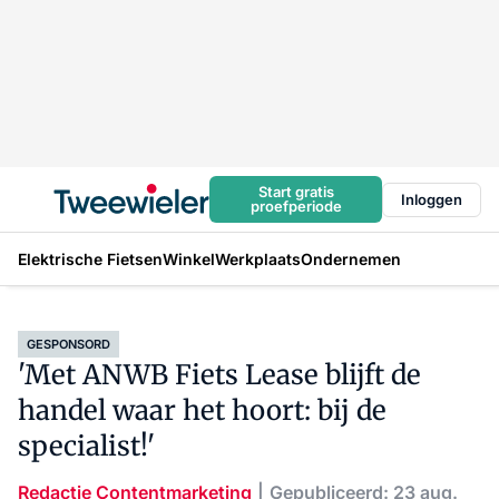
Start gratis
Inloggen
proefperiode
Elektrische Fietsen
Winkel
Werkplaats
Ondernemen
GESPONSORD
'Met ANWB Fiets Lease blijft de
handel waar het hoort: bij de
specialist!'
Redactie Contentmarketing
Gepubliceerd: 23 aug.