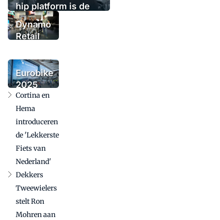
hip platform is de
oplossing
Dynamo
Retail
Group
voegt
urbanmerk
Eurobike
Tenways
2025
toe
Cortina en
bevestigt
internationale
Hema
betekenis in
introduceren
uitdagende
de 'Lekkerste
markt
Fiets van
Nederland'
Dekkers
Tweewielers
stelt Ron
Mohren aan