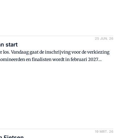
25 JUN. 26
n start
r los. Vandaag gaat de inschrijving voor de verkiezing
nomineerden en finalisten wordt in februari 2027
winkel van het Jaar mag noemen.
19 MRT. 26
n Fietsen