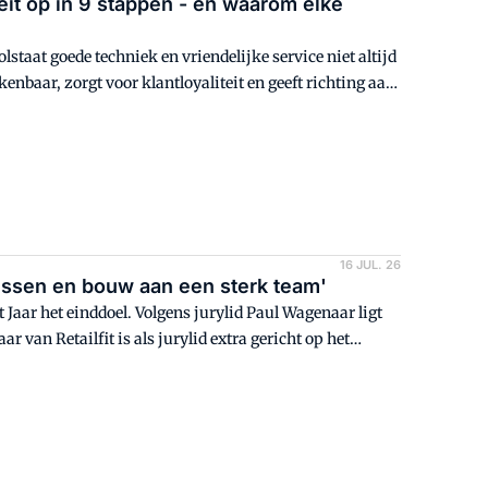
eit op in 9 stappen - en waarom elke
staat goede techniek en vriendelijke service niet altijd
enbaar, zorgt voor klantloyaliteit en geeft richting aan
arom is merkidentiteit ook een belangrijk onderwerp
Jaar. Jurylid Wilco Kruitbosch legt uit waarom een
lan dat elke ondernemer zelf kan volgen.
16 JUL. 26
ussen en bouw aan een sterk team'
 Jaar het einddoel. Volgens jurylid Paul Wagenaar ligt
r van Retailfit is als jurylid extra gericht op het
er veel brandjes geblust, maar er wordt nog te weinig
t je team? En hoe goed zijn je processen ingericht?"