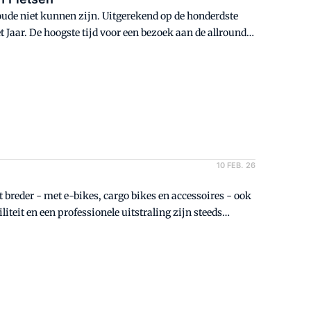
ude niet kunnen zijn. Uitgerekend op de honderdste
t Jaar. De hoogste tijd voor een bezoek aan de allround
10 FEB. 26
t breder - met e-bikes, cargo bikes en accessoires - ook
iteit en een professionele uitstraling zijn steeds
e eenvoudig meebeweegt met trends, seizoenen en