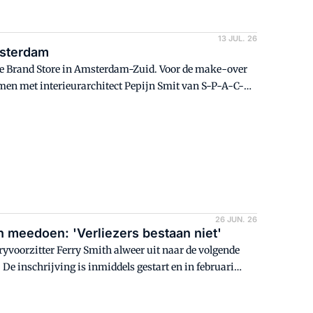
13 JUL. 26
msterdam
wde Brand Store in Amsterdam-Zuid. Voor de make-over
amen met interieurarchitect Pepijn Smit van S-P-A-C-E
26 JUN. 26
n meedoen: 'Verliezers bestaan niet'
uryvoorzitter Ferry Smith alweer uit naar de volgende
De inschrijving is inmiddels gestart en in februari
n jaar lang de beste tweewielerspecialist van
ezing om veel meer dan alleen de titel.