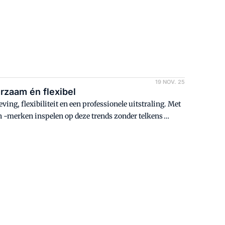
re werkomgeving.
19 NOV. 25
rzaam én flexibel
ng, flexibiliteit en een professionele uitstraling. Met
 -merken inspelen op deze trends zonder telkens
zaamheid, aanpasbaarheid en efficiënt ruimtegebruik.
enbranche.