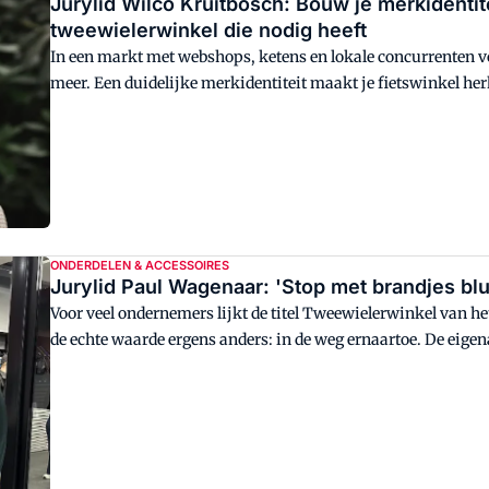
Jurylid Wilco Kruitbosch: Bouw je merkidentit
tweewielerwinkel die nodig heeft
In een markt met webshops, ketens en lokale concurrenten vol
meer. Een duidelijke merkidentiteit maakt je fietswinkel herk
keuzes in assortiment, communicatie en winkelbeleving. Da
voor deelnemers aan de verkiezing Tweewielerwinkel van het 
merkidentiteit belangrijk is en geeft een praktisch stappenp
ONDERDELEN & ACCESSOIRES
Jurylid Paul Wagenaar: 'Stop met brandjes bl
Voor veel ondernemers lijkt de titel Tweewielerwinkel van het
de echte waarde ergens anders: in de weg ernaartoe. De eigenaa
groepsproces van de deelnemende winkels. "Dagelijks worden 
voorkomen," zegt hij. "De vraag is: hoe preventief werk je me