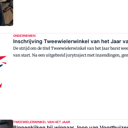
ONDERNEMEN
Inschrijving Tweewielerwinkel van het Jaar va
De strijd om de titel Tweewielerwinkel van het Jaar barst wee
van start. Na een uitgebreid jurytraject met inzendingen, ge
bekendgemaakt welke winkel zich een jaar lang Tweewieler
TWEEWIELERWINKEL VAN HET JAAR
Binnenkijken bij winnaar Joop van Voorthuize