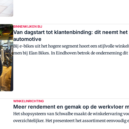
BINNENKIJKEN BIJ
Van dagstart tot klantenbinding: dit neemt he
automotive
Bij e-bikes uit het hogere segment hoort een stijlvolle winkelu
men bij Elan Bikes. In Eindhoven betrok de onderneming dit n
in.
WINKELINRICHTING
Meer rendement en gemak op de werkvloer 
Het shopsysteem van Schwalbe maakt de winkelervaring voo
overzichtelijker. Het presenteert het assortiment eenvoudig 
Sky Blue-uitstraling dankzij het geüpdatete shopsysteem me