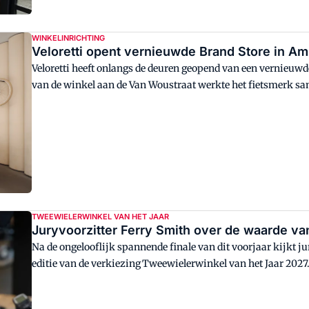
WINKELINRICHTING
Veloretti opent vernieuwde Brand Store in A
Veloretti heeft onlangs de deuren geopend van een vernieu
van de winkel aan de Van Woustraat werkte het fietsmerk s
Projects.
TWEEWIELERWINKEL VAN HET JAAR
Juryvoorzitter Ferry Smith over de waarde va
Na de ongelooflijk spannende finale van dit voorjaar kijkt j
editie van de verkiezing Tweewielerwinkel van het Jaar 2027. 
2027 wordt opnieuw bekendgemaakt welke ondernemer zich ee
Nederland mag noemen. Maar volgens Smith draait deze verki