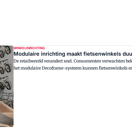
oogt niet alleen fris, maar draagt ook bij aan een efficiënte
WINKELINRICHTING
Modulaire inrichting maakt fietsenwinkels duu
De retailwereld verandert snel. Consumenten verwachten belevi
het modulaire Decoframe-systeem kunnen fietsenwinkels en
opnieuw te moeten investeren. Het systeem combineert duur
Eigenschappen die steeds belangrijker worden voor de fiets