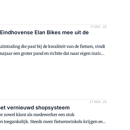
11 DEC. 25
t Eindhovense Elan Bikes mee uit de
itstraling die past bij de kwaliteit van de fietsen, vindt
ajaar een groter pand en richtte dat naar eigen inzicht
27 NOV. 25
met vernieuwd shopsysteem
r zowel klant als medewerker een stuk
en toegankelijk. Steeds meer fietsenwinkels krijgen een
t Schwalbe's herkenbare, moderne merkidentiteit. Dit