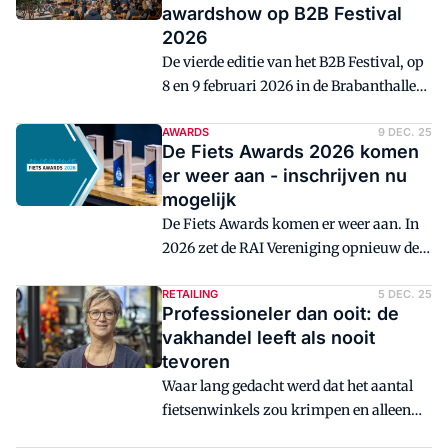
awardshow op B2B Festival
2026
De vierde editie van het B2B Festival, op
8 en 9 februari 2026 in de Brabanthallen
in 's-Hertogenbosch, wordt het podium
voor een bijzondere samenwerking
AWARDS
9 DEC. 25
De Fiets Awards 2026 komen
binnen de fietsbranche. Tijdens één
er weer aan - inschrijven nu
gezamenlijke awardshow worden drie
mogelijk
toonaangevende vakprijzen uitgereikt:
De Fiets Awards komen er weer aan. In
de Fiets Awards van RAI Vereniging, de
2026 zet de RAI Vereniging opnieuw de
RODI Fiets-prijzen van BOVAG en de
meest bijzondere fietsen en innovaties
Tweewielerwinkel van het Jaar.
van Nederland in de schijnwerpers. Dit
RETAILING
5 DEC. 25
Professioneler dan ooit: de
jaar vindt de feestelijke uitreiking plaats
vakhandel leeft als nooit
tijdens het B2B Festival in de
tevoren
Brabanthallen in 's-Hertogenbosch, op
Waar lang gedacht werd dat het aantal
maandag 9 februari. De inschrijving is
fietsenwinkels zou krimpen en alleen
officieel geopend en de zoektocht naar de
grote ketens zouden overblijven, blijkt
winnaars van 2026 is van start gegaan!