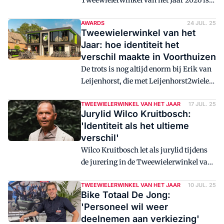
Tweewielerwinkel van het Jaar 2026 is
nu echt begonnen. Na zorgvuldige
beoordeling van alle inzendingen heeft
AWARDS
24 JUL. 25
Tweewielerwinkel van het
de vakjury zeven genomineerden
Jaar: hoe identiteit het
geselecteerd die doorgaan naar de
verschil maakte in Voorthuizen
volgende ronde.
De trots is nog altijd enorm bij Erik van
Leijenhorst, die met Leijenhorst2wielers
in Voorthuizen de laatste
Tweewielerwinkel van het Jaar-
TWEEWIELERWINKEL VAN HET JAAR
17 JUL. 25
Jurylid Wilco Kruitbosch:
verkiezing won. "We hebben echt niet de
'Identiteit als het ultieme
mooiste, grootste of beste winkel, maar
verschil'
blinken wel uit met de heldere en eerlijke
Wilco Kruitbosch let als jurylid tijdens
presentatie van onze identiteit."
de jurering in de Tweewielerwinkel van
Jaar-verkiezing vooral op de identiteit
en het onderscheidend vermogen van
TWEEWIELERWINKEL VAN HET JAAR
10 JUL. 25
Bike Totaal De Jong:
een bedrijf. Vanuit zijn ervaring als
'Personeel wil weer
merkstrateeg voor Cortina is hij na zijn
deelnemen aan verkiezing'
vertrek bij Kruitbosch bezig met