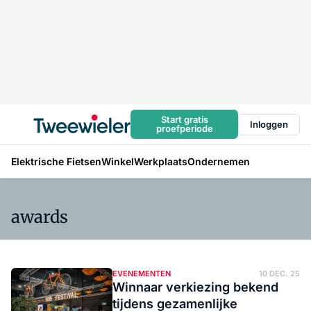
Start gratis
Inloggen
proefperiode
Elektrische Fietsen
Winkel
Werkplaats
Ondernemen
awards
EVENEMENTEN
10 DEC. 25
Winnaar verkiezing bekend
tijdens gezamenlijke