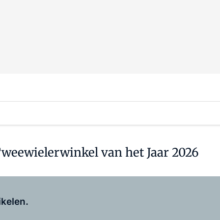
r Tweewielerwinkel van het Jaar 2026
Log in
om dit artikel te lezen.
ikelen.