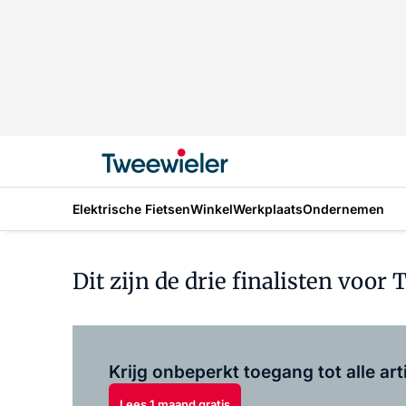
Elektrische Fietsen
Winkel
Werkplaats
Ondernemen
Dit zijn de drie finalisten voo
Krijg onbeperkt toegang tot alle art
Lees 1 maand gratis