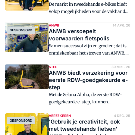
De markt in tweedehands e-bikes biedt
volop mogelijkheden voor de vakhandel,
ziet de ANWB. Met aangepaste
voorwaarden en een
ANWB
14 APR. 26
GESPONSORD
ANWB versoepelt
bewustwordingscampagne geeft de
voorwaarden fietspolis
verzekeringsdivisie van de wielerbond
Samen succesvol zijn en groeien; dat is
de verkoop van tweedehands modellen
onmiskenbaar het streven van ANWB.
een duw in de rug.
Om de verkoop te stimuleren, versoepelt
de verzekeraar enkele voorwaarden van
STEP
30 MRT. 26
ANWB biedt verzekering voor
de ANWB Fietsverzekeringen - zo keert
eerste RDW-goedgekeurde e-
de vijf jaar aanschafwaardedekking
step
terug. Daarnaast geeft ze munitie om in
Met de Selana Alpha, de eerste RDW-
te spelen op marktontwikkelingen.
goedgekeurde e-step, kunnen
gebruikers nu legaal en verzekerd de
weg op dankzij een speciale ANWB-
VERZEKEREN
4 DEC. 25
GESPONSORD
'Gebruik je creativiteit, ook
verzekering. Alleen voertuigen die aan
met tweedehands fietsen'
de wettelijke eisen voldoen, zijn