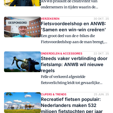
ANWB prikkelt de creativiteit van
toegestaan op de openbare weg.
ondernemers in tijden waarin de
nieuwverkopen soms niet op het
gewenste niveau liggen. De verzekeraar
VERZEKEREN
30 OKT. 25
GESPONSORD
Fietsvoordeelshop en ANWB:
kijkt bijvoorbeeld naar de groeiende
'Samen een win-win creëren'
markt in tweedehands fietsen. "Ook van
Een groot deel van de e-bikes die
inruilfietsen stijgt de gemiddelde prijs,
Fietsvoordeelshop aan de man brengt,
wat kansen voor verkoop en
gaat verzekerd de deur uit. De landelijke
verzekeringen biedt", zegt Joris Smink,
tweewielerwinkelketen en de ANWB
ONDERDELEN & ACCESSOIRES
22 OKT. 25
distributiemanager tweewiel bij ANWB.
Steeds vaker verblinding door
trekken al tien jaar nauw samen op. "We
fietslamp: ANWB wil nieuwe
ondernemen met elkaar en kijken steeds
regels
waar kansen liggen."
Felle of verkeerd afgestelde
fietsverlichting leidt tot gevaarlijke
situaties in het verkeer, schrijft ANWB
op basis van een ledenpeiling. Andere
CIJFERS & TRENDS
25 JUN. 25
Recreatief fietsen populair:
weggebruikers worden soms verblind
Nederlanders maken 532
door te sterke fietslampen.
miljoen fietstochten per jaar