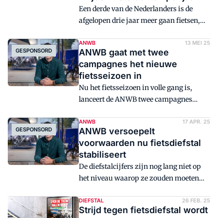
Een derde van de Nederlanders is de
afgelopen drie jaar meer gaan fietsen,
blijkt uit onderzoek. De voornaamste
redenen om meer te fietsen zijn
ANWB
13 MEI 25
GESPONSORD
ANWB gaat met twee
ontspanning en gezondheid.
campagnes het nieuwe
fietsseizoen in
Nu het fietsseizoen in volle gang is,
lanceert de ANWB twee campagnes
waarmee ondernemers met een
tweewielerzaak hun voordeel kunnen
ANWB
17 APR. 25
GESPONSORD
ANWB versoepelt
doen. Er geldt een kortingsactie bij
voorwaarden nu fietsdiefstal
afsluiting van een ANWB Fiets- of
stabiliseert
Bromfietsverzekering. Daarnaast
De diefstalcijfers zijn nog lang niet op
kunnen dealers inhaken op een
het niveau waarop ze zouden moeten
campagne rond het ANWB
zijn, maar de ANWB ziet overduidelijk
Kinderfietsenplan die traffic genereert
verbeteringen. Reden voor de ANWB om
DIEFSTAL
26 FEB. 25
naar winkels die officieel inleverpunt
Strijd tegen fietsdiefstal wordt
dealers tegemoet te komen en de
zijn.