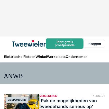
Start gratis
Inloggen
proefperiode
Elektrische Fietsen
Winkel
Werkplaats
Ondernemen
ANWB
VERZEKEREN
17 JUN. 26
GESPONSORD
'Pak de mogelijkheden van
tweedehands serieus op'