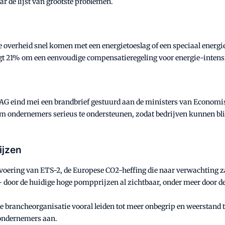
r de lijst van grootste problemen.
verheid snel komen met een energietoeslag of een speciaal energie
aagt 21% om een eenvoudige compensatieregeling voor energie-inten
AG eind mei een brandbrief gestuurd aan de ministers van Economis
 om ondernemers serieus te ondersteunen, zodat bedrijven kunnen b
ijzen
invoering van ETS-2, de Europese CO2-heffing die naar verwachting z
— door de huidige hoge pompprijzen al zichtbaar, onder meer door 
e brancheorganisatie vooral leiden tot meer onbegrip en weerstand t
 ondernemers aan.