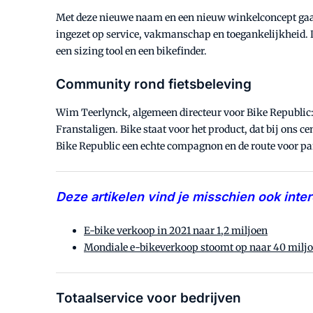
Met deze nieuwe naam en een nieuw winkelconcept gaat 
ingezet op service, vakmanschap en toegankelijkheid. Da
een sizing tool en een bikefinder.
Community rond fietsbeleving
Wim Teerlynck, algemeen directeur voor Bike Republic:
Franstaligen. Bike staat voor het product, dat bij ons c
Bike Republic een echte compagnon en de route voor par
Deze artikelen vind je misschien ook inte
E-bike verkoop in 2021 naar 1,2 miljoen
Mondiale e-bikeverkoop stoomt op naar 40 miljo
Totaalservice voor bedrijven