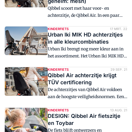
geheim: mesh)
Dick Bruna-stijl.
Qibbel scoort met haar voor- en
achterzitje, de Qibbel Air. In een paar
jaar tijd is het product uitgegroeid tot
één van de meest gekozen kinderzitjes
KINDERFIETS
17 MRT. 22
Urban Iki MIK HD achterzitjes
in de Benelux. Het lage gewicht, de
in alle kleurcombinaties
sterkte en de veiligheid zijn drie van de
Urban Iki brengt nog meer kleur aan in
belangrijkste kenmerken. Qibbel
het assortiment. Het Urban Iki MIK HD
ondersteunt retailers bij de verkoop met
achterzitje is nu beschikbaar in alle
een grootse marketingcampagne en
standaard kleurcombinaties. Het stoeltje
KINDERFIETS
29 SEP. 21
POS-materialen.
Qibbel Air achterzitje krijgt
kan door de geïntegreerde MIK HD
TÜV certificering
drager direct op de bagagedrager geklikt
De achterzitjes van Qibbel Air voldoen
worden.
aan de hoogste veiligheidsnormen. Een
mooie erkenning dat Widek, de
fabrikant van de fietsstoeltjes uit
KINDERFIETS
13 AUG. 21
DESIGN: Qibbel Air fietszitje
Krimpen aan den IJssel, onlangs kreeg
en Toybar
van TÜV Rheinland. Het zitje voldoet
De fiets blijft ontwerpers en