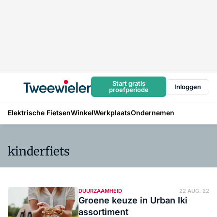
Start gratis
Inloggen
proefperiode
Elektrische Fietsen
Winkel
Werkplaats
Ondernemen
kinderfiets
DUURZAAMHEID
22 AUG. 22
Groene keuze in Urban Iki
assortiment