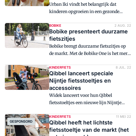
Urban Iki vindt het belangrijk dat
kinderen opgroeien in een gezonde
omgeving én veilig op de fiets vervoerd
kunnen worden. Deze twee idealen heeft
BOBIKE
2 AUG. 22
Bobike presenteert duurzame
Urban Iki samengevoegd in de
fietszitjes
Momigara bio fietsstoeltjes,
Bobike brengt duurzame fietszitjes op
geproduceerd van rijstvlies. Van ieder
de markt. Met de Bobike One is het merk
verkocht exemplaar doneert Urban Iki
in staat om oude fietszitjes om te zetten
een euro aan het goede doel.
in nieuw gerecycled materiaal, om dit
KINDERFIETS
8 JUL. 22
Qibbel lanceert speciale
vervolgens te verwerken in de productie
Nijntje fietsstoeltjes en
van nieuwe fietszitjes.
accessoires
Widek lanceert voor hun Qibbel
fietsstoeltjes een nieuwe lijn Nijntje
producten. De lijn bestaat uit kleurrijke
kinderzitjes, fietsbellen, mandjes,
KINDERFIETS
11 MEI 22
GESPONSORD
Qibbel heeft het lichtste
poppenzitjes, zijwielen en
fietsstoeltje van de markt (het
veiligheidsvlaggen in de kenmerkende