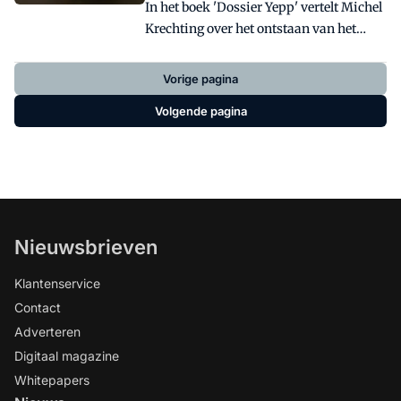
In het boek 'Dossier Yepp' vertelt Michel
Krechting over het ontstaan van het
fietszitje Yepp. Hij introduceerde dit
revolutionair fietszitje - gemaakt van
Vorige pagina
Crocs-materiaal - in 2009 op de
Volgende pagina
FietsVAK en won direct een Fiets
Innovatie Award.
Nieuwsbrieven
Klantenservice
Contact
Adverteren
Digitaal magazine
Whitepapers