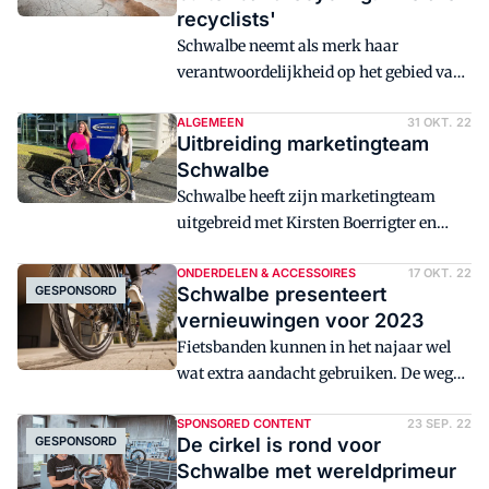
onderhoud. Met name banden zijn
recyclists'
belangrijk.
Schwalbe neemt als merk haar
verantwoordelijkheid op het gebied van
duurzaamheid. Naast een aantal mooie
maatschappelijke projecten, is
ALGEMEEN
31 OKT. 22
Uitbreiding marketingteam
Schwalbe tot nu toe de enige
Schwalbe
fietsbandenfabrikant ter wereld die zijn
Schwalbe heeft zijn marketingteam
gebruikte binnen- en buitenbanden
uitgebreid met Kirsten Boerrigter en
terugneemt om de secundaire
Elisa Treling. Als marketeers zullen ze
grondstoffen opnieuw te gebruiken voor
verantwoordelijk zijn voor de contacten
ONDERDELEN & ACCESSOIRES
17 OKT. 22
de productie van nieuwe banden. Het
GESPONSORD
Schwalbe presenteert
met mediapartners, ambassadeurs en
binnenbandenrecyclingproces reduceert
vernieuwingen voor 2023
dealers in de Benelux.
de CO2-uitstoot met ongeveer 80 procent
Fietsbanden kunnen in het najaar wel
ten opzichte van de vroegere
wat extra aandacht gebruiken. De wegen
verbrandingsmethode. Hoe werkt het
zijn dan vaak gladder door bladeren,
recyclingsysteem?
sneeuw of ijzel. De juiste banden
SPONSORED CONTENT
23 SEP. 22
GESPONSORD
De cirkel is rond voor
kunnen het verschil maken en zorgen
Schwalbe met wereldprimeur
voor een veiligere, prettigere en