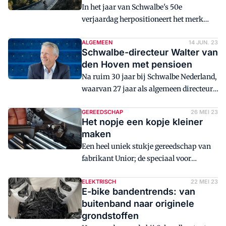
In het jaar van Schwalbe's 50e
verjaardag herpositioneert het merk
zich voor de toekomst. Tijdens de
Eurobike 2023 in Frankfurt heeft
ALGEMEEN
14 JUN. 23
Schwalbe-directeur Walter van
Schwalbe zich met een nieuw logo, een
den Hoven met pensioen
nieuwe kleur en een consequent
Na ruim 30 jaar bij Schwalbe Nederland,
doordachte nieuwe merkidentiteit
waarvan 27 jaar als algemeen directeur,
gepresenteerd.
gaat Walter van den Hoven vanaf eind
juni genieten van zijn welverdiende
GEREEDSCHAP
26 MEI 23
Het nopje een kopje kleiner
pensioen. Stefan Treling, nu
maken
commercieel directeur, neemt het stokje
Een heel uniek stukje gereedschap van
van Walter over en is vanaf heden
fabrikant Unior; de speciaal voor
algemeen directeur. Ook is besloten de
Schwalbe ontwikkelde de Tread Cutter.
naam van het bedrijf te wijziging in
Hiermee kunnen off-roaders de noppen
ELEKTRISCH
22 MEI 23
Schwalbe Benelux.
E-bike bandentrends: van
van hun banden wanneer de
buitenband naar originele
omstandigheden dat vragen inkorten.
grondstoffen