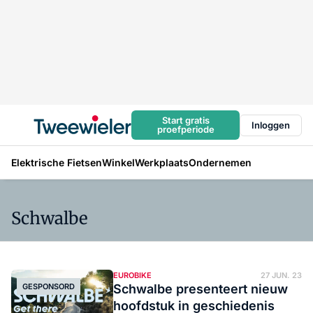
Start gratis
Inloggen
proefperiode
Elektrische Fietsen
Winkel
Werkplaats
Ondernemen
Schwalbe
EUROBIKE
27 JUN. 23
GESPONSORD
Schwalbe presenteert nieuw
hoofdstuk in geschiedenis