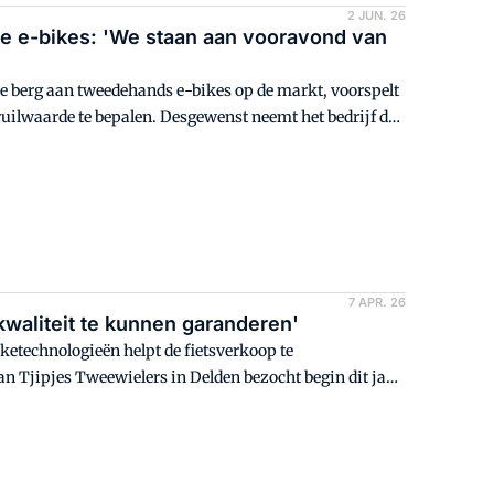
2 JUN. 26
te e-bikes: 'We staan aan vooravond ​​van
berg aan tweedehands​​ e-bikes op de markt, voorspelt
nruilwaarde te bepalen. Desgewenst neemt het bedrijf de
hands voorraad gaat zitten.
7 APR. 26
 kwaliteit te kunnen garanderen'
ketechnologieën helpt de fietsverkoop te
n Tjipjes Tweewielers in Delden bezocht begin dit jaar