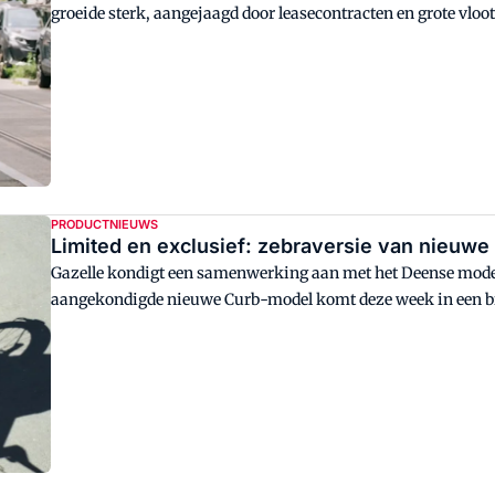
groeide sterk, aangejaagd door leasecontracten en grote vloot
tweedehandsmarkt voor een bredere doelgroep, waardoor de a
verder wordt versterkt.
PRODUCTNIEUWS
Limited en exclusief: zebraversie van nieuwe
Gazelle kondigt een samenwerking aan met het Deense mod
aangekondigde nieuwe Curb-model komt deze week in een bijz