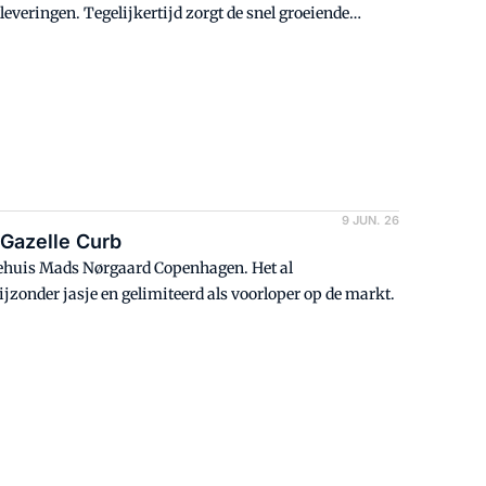
leveringen. Tegelijkertijd zorgt de snel groeiende
fzet van speed pedelecs in Europa's grootste markt
9 JUN. 26
 Gazelle Curb
ehuis Mads Nørgaard Copenhagen. Het al
onder jasje en gelimiteerd als voorloper op de markt.