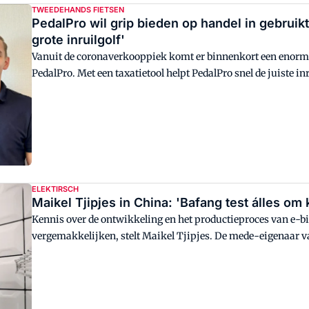
TWEEDEHANDS FIETSEN
PedalPro wil grip bieden op handel in gebruik
grote inruilgolf'
Vanuit de coronaverkooppiek komt er binnenkort een enorme 
PedalPro. Met een taxatietool helpt PedalPro snel de juiste i
occasions over, wat voorkomt dat er te veel geld in de tweede
ELEKTIRSCH
Maikel Tjipjes in China: 'Bafang test álles om
Kennis over de ontwikkeling en het productieproces van e-bi
vergemakkelijken, stelt Maikel Tjipjes. De mede-eigenaar va
Bafang in China.