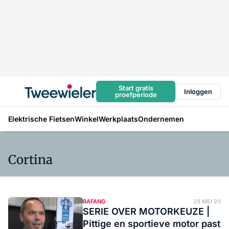
Start gratis
Inloggen
proefperiode
Elektrische Fietsen
Winkel
Werkplaats
Ondernemen
Cortina
BAFANG
28 MEI 20
SERIE OVER MOTORKEUZE |
Pittige en sportieve motor past