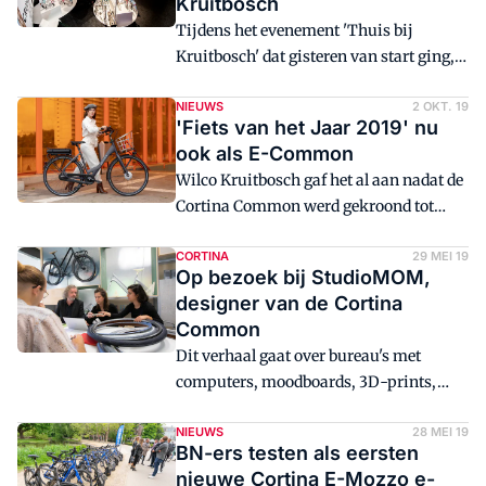
Kruitbosch
een kijkje achter de schermen van het
Tijdens het evenement 'Thuis bij
familiebedrijf en krijgen ze in een grote
Kruitbosch' dat gisteren van start ging,
tent de nieuwe collectie gepresenteerd.
stonden Cortina en Alpina volop in de
Bezoekers en medewerkers van het
schijnwerpers. In het afgelopen halfjaar
NIEUWS
2 OKT. 19
familiebedrijf zijn positief over de
'Fiets van het Jaar 2019' nu
is veel tijd besteed aan de branding van
gewijzigde opzet.
ook als E-Common
beide merken en dat is tijdens het
Wilco Kruitbosch gaf het al aan nadat de
dealerevent dat in en naast de Zwolse
Cortina Common werd gekroond tot
vestiging werd gehouden goed te
'Fiets van het Jaar 2019': er komt ook een
merken; nieuwe campagnebeelden
elektrische variant. Met de Cortina E-
CORTINA
29 MEI 19
sieren de wanden.
Op bezoek bij StudioMOM,
Common is die er nu.
designer van de Cortina
Common
Dit verhaal gaat over bureau's met
computers, moodboards, 3D-prints,
prototypes en vooral over fietsen.
Welkom bij StudioMOM in Arnhem, het
NIEUWS
28 MEI 19
BN-ers testen als eersten
bedrijf van Mars Holwerda, thuis van de
nieuwe Cortina E-Mozzo e-