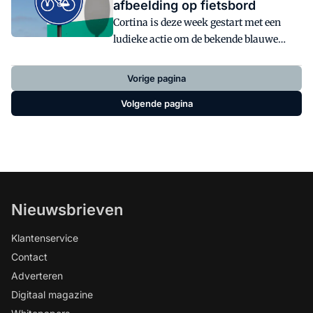
afbeelding op fietsbord
van fietsaccu's.
Cortina is deze week gestart met een
ludieke actie om de bekende blauwe
fietsborden te vervangen door een meer
actuele variant met een afbeelding van
Vorige pagina
een fiets met voorrek. Volgens
Volgende pagina
Kruitbosch zijn de huidige blauwe,
ronde borden met het witte fietsje erin
hopeloos ouderwets.
Nieuwsbrieven
Klantenservice
Contact
Adverteren
Digitaal magazine