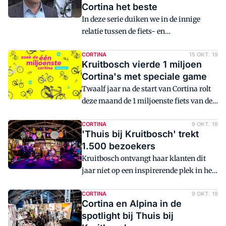
Cortina het beste
In deze serie duiken we in de innige
relatie tussen de fiets- en
motorenfabrikant. Hoe ziet die
samenwerking eruit? Hoe worden de
CORTINA
15 OKT. 19
Kruitbosch vierde 1 miljoen
wensen van de fietsfabrikant vertaald?
Cortina's met speciale game
In deze aflevering Cortina die gaat voor
Twaalf jaar na de start van Cortina rolt
plug & play en eist dat de fabrikant kan
deze maand de 1 miljoenste fiets van de
inspelen op de behoefte van de doelgroep
band: de Cortina E-Common. Een mooie
van een pittige en sportieve motor.
mijlpaal voor de fietsfabrikant uit
CORTINA
9 OKT. 19
'Thuis bij Kruitbosch' trekt
Zwolle. Consumenten konden het feestje
1.500 bezoekers
van Cortina meevieren op woensdag 16
Kruitbosch ontvangt haar klanten dit
oktober met een knotsgekke 24-uurs
jaar niet op een inspirerende plek in het
game op Instagram waarbij ze dé
land, maar 'gewoon' in de vestiging in
miljoenste fiets moesten vinden.
Zwolle. Onder de noemer Thuis bij
CORTINA
9 OKT. 19
Cortina en Alpina in de
Kruitbosch nemen deze en volgende
spotlight bij Thuis bij
week liefst 1.500 tweewielerspecialisten