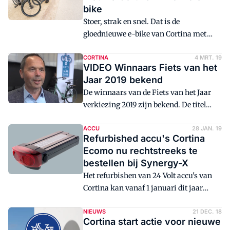
populaire oer-Hollandse 'stadsfiets', de
bike
plek waar de Cortina Common - Fiets
Stoer, strak en snel. Dat is de
van het Jaar 2019 - werd gevormd.
gloednieuwe e-bike van Cortina met
krachtige Shimano middenmotor: de E-
Mozzo. Een groep stoere, bekende
CORTINA
4 MRT. 19
VIDEO Winnaars Fiets van het
Nederlandse mannen zoals JayJay Boske
Jaar 2019 bekend
en Thomas Cox testten hem in
De winnaars van de Fiets van het Jaar
Amsterdam.
verkiezing 2019 zijn bekend. De titel
Fiets van het Jaar ging naar de Cortina
Common. In de categorie E-bike van het
ACCU
28 JAN. 19
Refurbished accu's Cortina
Jaar 2019 won Sparta met de Sparta M8b
Ecomo nu rechtstreeks te
. Bekijk het gesprek met Wilco
bestellen bij Synergy-X
Kruitbosch en Marco Kalden van Sparta
Het refurbishen van 24 Volt accu's van
vlak na de uitreiking.
Cortina kan vanaf 1 januari dit jaar
rechtstreeks via Synergy-X. In februari
2017 startte Kruitbosch als eerste met het
NIEUWS
21 DEC. 18
Cortina start actie voor nieuwe
e-bike merk Cortina met het refurbishen