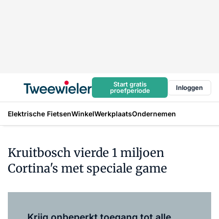
Start gratis
Inloggen
proefperiode
Elektrische Fietsen
Winkel
Werkplaats
Ondernemen
Kruitbosch vierde 1 miljoen
Cortina's met speciale game
Log in
om dit artikel te lezen.
Krijg onbeperkt toegang tot alle