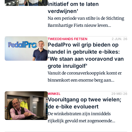
initiatief om te laten
verdwijnen'
Na een periode van stilte is de Stichting
Barmhartige Fiets nieuw leven
ingeblazen. De stichting, die sinds 2013
fietsen beschikbaar stelt aan mensen die
TWEEDEHANDS FIETSEN
2 JUN. 26
PedalPro wil grip bieden op
door financiële, lichamelijke of sociale
handel in gebruikte e-bikes:
omstandigheden niet zelfstandig mobiel
'We staan aan vooravond ​​van
zijn, beschikt weer over startkapitaal en
grote inruilgolf'
wil opnieuw projecten ondersteunen.
Vanuit de coronaverkooppiek komt er
Om dat mogelijk te maken is de
binnenkort een enorme berg aan
organisatie op zoek naar donateurs,
tweedehands​​ e-bikes op de markt,
ambassadeurs en partners uit de
voorspelt PedalPro. Met een taxatietool
WINKEL
29 MEI 26
tweewielerbranche.
Vooruitgang op twee wielen;
helpt PedalPro snel de juiste
de e-bike evolueert
inruilwaarde te bepalen. Desgewenst
De winkelstraten zijn inmiddels
neemt het bedrijf de occasions over, wat
rijkelijk gevuld met zogenoemde
voorkomt dat er te veel geld in de
bakfietsen: kindertransporters met
tweedehands voorraad gaat zitten.