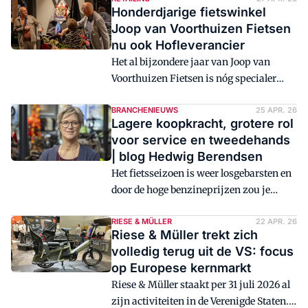
2011 eigendom van Pon, is zo'n bedrijf.
Honderdjarige fietswinkel
Met een geschiedenis die teruggaat tot
Joop van Voorthuizen Fietsen
1892, ademt Gazelle vakmanschap en
nu ook Hofleverancier
innovatie. Na VanRaam en Pirelli is
Het al bijzondere jaar van Joop van
Gazelle het derde bedrijf dat we bezoeken
Voorthuizen Fietsen is nóg specialer
in onze nieuwe serie 'Op de
geworden. Bij de viering van het
productievloer'.
honderdjarig bestaan kreeg de kersverse
BRANCHENIEUWS
25 APR. 26
Lagere koopkracht, grotere rol
Tweewielerwinkel van het Jaar uit
voor service en tweedehands
Renswoude het Predicaat Hofleverancier
| blog Hedwig Berendsen
uitgereikt. De locoburgemeester van
Het fietsseizoen is weer losgebarsten en
Renswoude deed dat uit naam van
door de hoge benzineprijzen zou je
koning Willem-Alexander.
verwachten dat veel mensen de auto
laten staan en op zoek gaan naar
RIESE & MÜLLER
22 APR. 26
Riese & Müller trekt zich
alternatieven. Voor de fietsbranche
volledig terug uit de VS: focus
liggen daar kansen, maar zo
op Europese kernmarkt
vanzelfsprekend is dat niet.
Riese & Müller staakt per 31 juli 2026 al
zijn activiteiten in de Verenigde Staten.