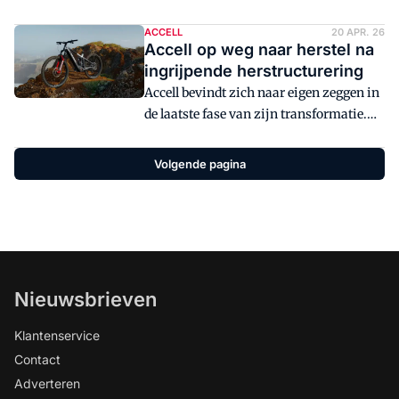
Het bedrijf kiest voor een radicale
koerswijziging waarbij alle middelen en
ACCELL
20 APR. 26
Accell op weg naar herstel na
productiecapaciteit worden ingezet voor
ingrijpende herstructurering
de Europese markt. Voor de Nederlandse
Accell bevindt zich naar eigen zeggen in
tweewielerspecialist betekent dit een
de laatste fase van zijn transformatie.
versterking van de samenwerking met
Na een ingrijpende herstructurering en
de fabrikant.
jaren van financiële problemen lijkt het
Volgende pagina
bedrijf weer richting stabiliteit te
bewegen.
Nieuwsbrieven
Klantenservice
Contact
Adverteren