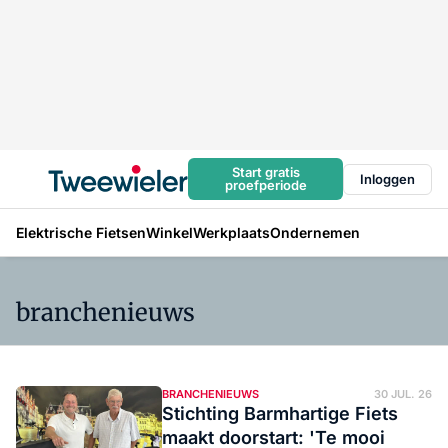
Start gratis
Inloggen
proefperiode
Elektrische Fietsen
Winkel
Werkplaats
Ondernemen
branchenieuws
BRANCHENIEUWS
30 JUL. 26
Stichting Barmhartige Fiets
maakt doorstart: 'Te mooi