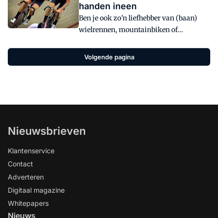
handen ineen
Ben je ook zo'n liefhebber van (baan)
wielrennen, mountainbiken of
veldrijden? Kies dan voor de beste
verzekering: de KNWU fietsverzekering.
Volgende pagina
Af te sluiten bij jouw Rijwielspecialist of
online via racefietspolis.nl.
Nieuwsbrieven
Klantenservice
Contact
Adverteren
Digitaal magazine
Whitepapers
Nieuws