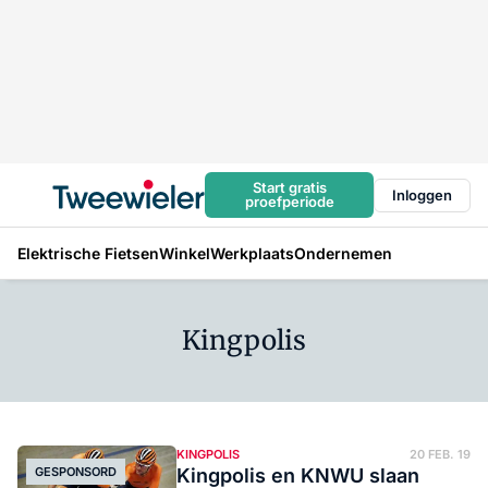
Start gratis
Inloggen
proefperiode
Elektrische Fietsen
Winkel
Werkplaats
Ondernemen
Kingpolis
KINGPOLIS
20 FEB. 19
GESPONSORD
Kingpolis en KNWU slaan