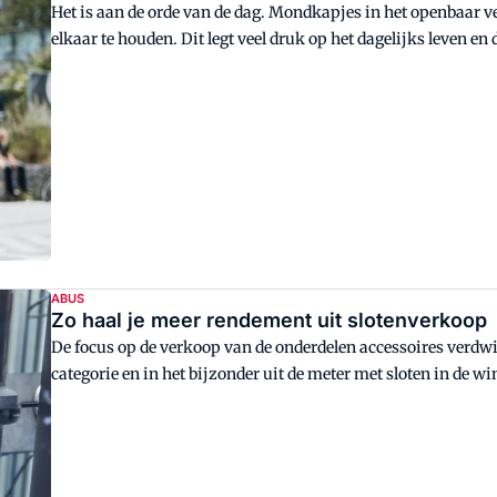
Het is aan de orde van de dag. Mondkapjes in het openbaar v
elkaar te houden. Dit legt veel druk op het dagelijks leven e
maand in heel Europa in op de 'Get Urbanized' bewustword
ABUS
Zo haal je meer rendement uit slotenverkoop
De focus op de verkoop van de onderdelen accessoires verdwij
categorie en in het bijzonder uit de meter met sloten in de wi