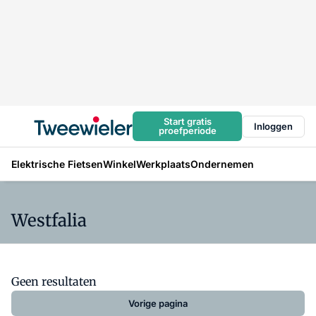
Start gratis
Inloggen
proefperiode
Elektrische Fietsen
Winkel
Werkplaats
Ondernemen
Westfalia
Geen resultaten
Vorige pagina