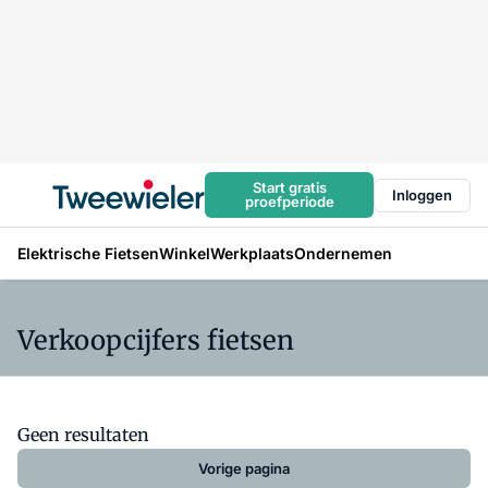
Start gratis
Inloggen
proefperiode
Elektrische Fietsen
Winkel
Werkplaats
Ondernemen
Verkoopcijfers fietsen
Geen resultaten
Vorige pagina