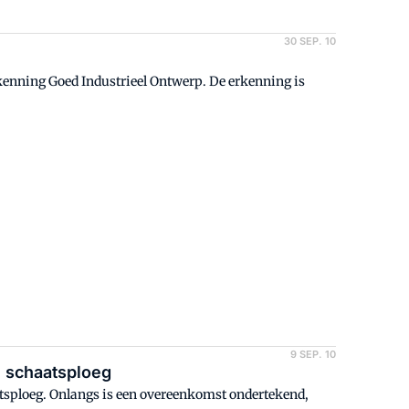
30 SEP. 10
nning Goed Industrieel Ontwerp. De erkenning is
9 SEP. 10
l schaatsploeg
tsploeg. Onlangs is een overeenkomst ondertekend,