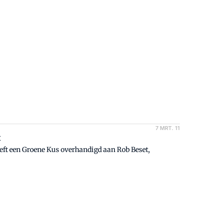
7 MRT. 11
t
ft een Groene Kus overhandigd aan Rob Beset,