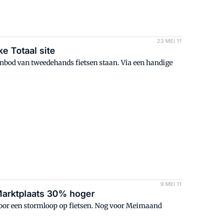
23 MEI 11
e Totaal site
anbod van tweedehands fietsen staan. Via een handige
9 MEI 11
Marktplaats 30% hoger
or een stormloop op fietsen. Nog voor Meimaand