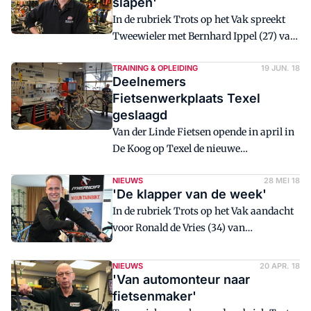
slapen'
ban van tweewielers.
In de rubriek Trots op het Vak spreekt
Tweewieler met Bernhard Ippel (27) van
Bike Totaal Rijwielhandel J. van den
Berg in Doorn. Hij is al 10 jaar
TRAINING & OPLEIDING
19 JUN. 18
Deelnemers
werkzaam in de branche. Ippel volgde
Fietsenwerkplaats Texel
als een van de eerste leerlingen in 2010 de
geslaagd
destijds nieuwe opleiding
Van der Linde Fietsen opende in april in
tweewielertechniek niveau 3.
De Koog op Texel de nieuwe
Fietsenwerkplaats Texel. Hier worden
mensen met een achterstand tot de
NIEUWS
28 MEI 18
'De klapper van de week'
arbeidsmarkt opgeleid tot fietstechnici.
In de rubriek Trots op het Vak aandacht
Begin juni zijn alle 6 deelnemers aan de
voor Ronald de Vries (34) van
opleiding geslaagd voor het officiële
Fietswereld Dirk Methorst in
praktijkexamen Assistent
Veenendaal. Ronald is al 18 jaar
Fietstechnicus.
NIEUWS
20 APR. 18
werkzaam in de branche en fietst zelf op
'Van automonteur naar
een Merida mountainbike en racefiets
fietsenmaker'