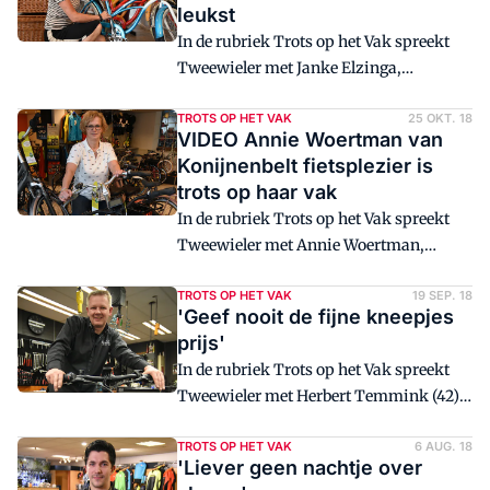
leukst
In de rubriek Trots op het Vak spreekt
Tweewieler met Janke Elzinga,
werkzaam bij Fietsspecialist Sikke
Boonstra Gorredijk. 'Geen dag is
TROTS OP HET VAK
25 OKT. 18
VIDEO Annie Woertman van
hetzelfde, dat maakt het werk zo leuk.'
Konijnenbelt fietsplezier is
trots op haar vak
In de rubriek Trots op het Vak spreekt
Tweewieler met Annie Woertman,
medewerker bij Konijnenbelt
fietsplezier Nijverdal. "Konijnenbelt is
TROTS OP HET VAK
19 SEP. 18
'Geef nooit de fijne kneepjes
een familiebedrijf met een gezellig en
prijs'
hecht team."
In de rubriek Trots op het Vak spreekt
Tweewieler met Herbert Temmink (42)
van Tweewielers Bennie ten Brincke in
Boekelo. Hij is al 24 jaar werkzaam in de
TROTS OP HET VAK
6 AUG. 18
'Liever geen nachtje over
branche en was al op jonge leeftijd in de