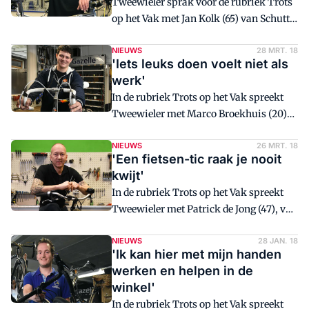
en heeft verder een Batavus stadsfiets.
Tweewieler sprak voor de rubriek Trots
op het Vak met Jan Kolk (65) van Schutte
Tweewielers in Zwolle. Jan Kolk werkte
enkele jaren als automonteur en
NIEUWS
28 MRT. 18
'Iets leuks doen voelt niet als
switchte 38 jaar geleden naar de
werk'
tweewielers.
In de rubriek Trots op het Vak spreekt
Tweewieler met Marco Broekhuis (20)
van Bessels Tweewielers in Ugchelen.
Ondanks z'n relatief jonge leeftijd is
NIEUWS
26 MRT. 18
'Een fietsen-tic raak je nooit
Broekhuis al jaren gepassioneerd
kwijt'
verzamelaar van klassieke race- en
In de rubriek Trots op het Vak spreekt
baanfietsen.
Tweewieler met Patrick de Jong (47), van
Banierhuis in Vleuten. De Jong is al 32
jaar in de fietsenbranche werkzaam, en
NIEUWS
28 JAN. 18
'Ik kan hier met mijn handen
is een echte allrounder.
werken en helpen in de
winkel'
In de rubriek Trots op het Vak spreekt