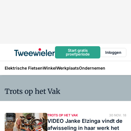
Start gratis
Inloggen
proefperiode
Elektrische Fietsen
Winkel
Werkplaats
Ondernemen
Trots op het Vak
TROTS OP HET VAK
30 NOV. 18
VIDEO Janke Elzinga vindt de
afwisseling in haar werk het