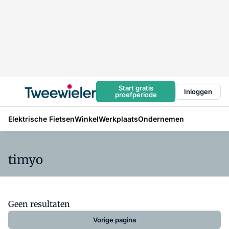
Start gratis
Inloggen
proefperiode
Elektrische Fietsen
Winkel
Werkplaats
Ondernemen
timyo
Geen resultaten
Vorige pagina