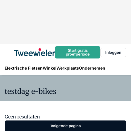
Start gratis
Inloggen
proefperiode
Elektrische Fietsen
Winkel
Werkplaats
Ondernemen
testdag e-bikes
Geen resultaten
Volgende pagina