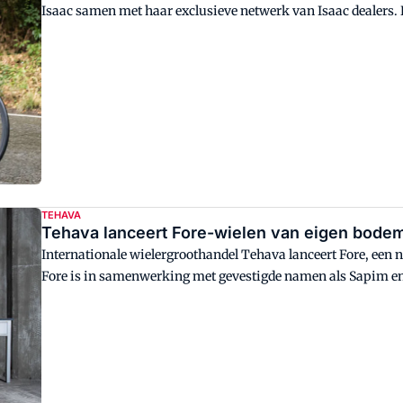
Isaac samen met haar exclusieve netwerk van Isaac dealers. D
Breepark te Breda.
TEHAVA
Tehava lanceert Fore-wielen van eigen bode
Internationale wielergroothandel Tehava lanceert Fore, ee
Fore is in samenwerking met gevestigde namen als Sapim en 
Nederland ontwikkeld, gespaakt en geassembleerd.