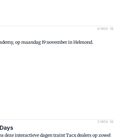
6 NOV. 18
cademy, op maandag 19 november in Helmond.
3 NOV. 18
 Days
 deze interactieve dagen traint Tacx dealers op zowel