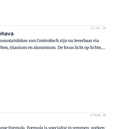
12 JUL. 18
Tehava
mountainbikes van Controltech zijn nu leverbaar via
bon, titanium en aluminium. De focus licht op lichte,
17 APR. 18
aanse Formula. Formula is specialist in remmen, vorken