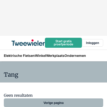
Start gratis
Inloggen
proefperiode
Elektrische Fietsen
Winkel
Werkplaats
Ondernemen
Tang
Geen resultaten
Vorige pagina