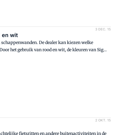
3 DEC. 15
 en wit
un schappenwanden. De dealer kan kiezen welke
oor het gebruik van rood en wit, de kleuren van Sigma
e. Dit wordt nog versterkt door het logo van de Sigma
2 OKT. 15
htelijke fietsritten en andere buitenactiviteiten in de