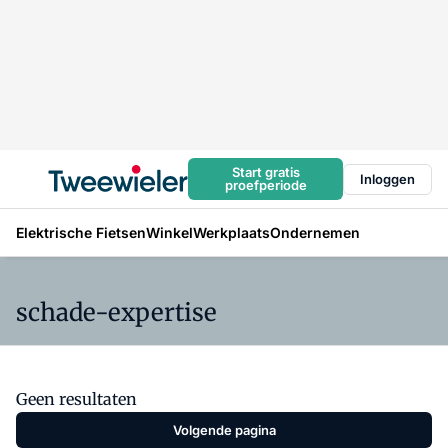
Start gratis
Inloggen
proefperiode
Elektrische Fietsen
Winkel
Werkplaats
Ondernemen
schade-expertise
Geen resultaten
Volgende pagina