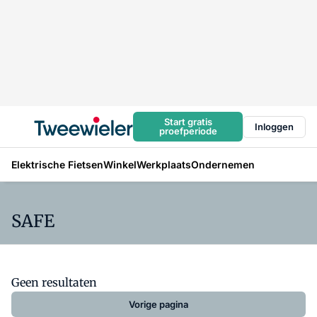
Start gratis
Inloggen
proefperiode
Elektrische Fietsen
Winkel
Werkplaats
Ondernemen
SAFE
Geen resultaten
Vorige pagina